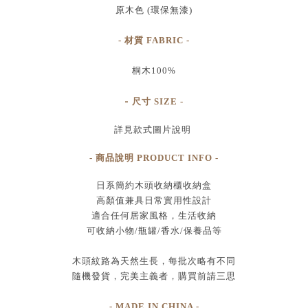
原木色 (環保無漆)
- 材質 FABRIC -
桐木100%
-
尺寸
SIZE
-
詳見款式圖片說明
- 商品說明 PRODUCT INFO -
日系簡約木頭收納櫃收納盒
高顏值兼具日常實用性設計
適合任何居家風格，生活收納
可收納小物/瓶罐/香水/保養品等
木頭紋路為天然生長，每批次略有不同
隨機發貨，完美主義者，購買前請三思
- MADE IN CHINA -