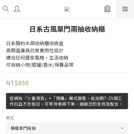
日系古風單門兩抽收納櫃
日系簡約木頭收納櫃收納盒
高顏值兼具日常實用性設計
適合任何居家風格，生活收納
可收納小物/瓶罐/香水/保養品等
NT$850
官網為「少量現貨」+「預購」模式販售，追加期7-25個工
作日且不含假日，可等待者再下單，謝謝您的支持及配合。
款式