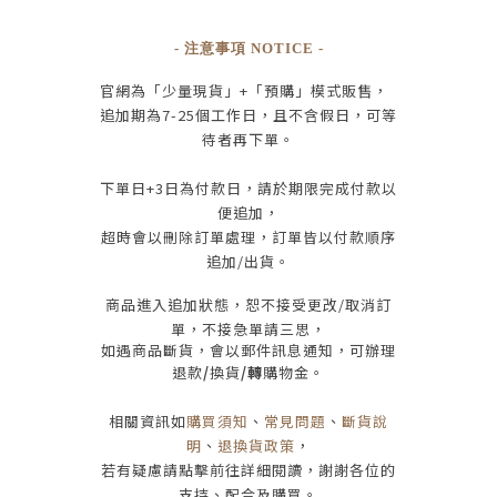
- 注意事項 NOTICE -
官網為
「少量現貨」+
「預購」模式販售，
追加期為
7-25
個工作日
，且
不含假日
，
可等
待者再下單
。
下單日
+3
日為付款日，請於期限完成付款
以
便追加，
超時會以刪除訂單處理，訂單皆以付款順序
追加/出貨
。
商品進入追加狀態，恕不接受
更改/取消
訂
單，
不接急單請三思
，
如遇商品斷貨，會以郵件訊息通知，可辦理
退款
/
換貨
/轉
購物金。
相關資訊如
購買須知
、
常見問題
、
斷貨說
明
、
退換貨政策
，
若有疑慮請點擊前往詳細閱讀，謝謝各位的
支持、配合及購買
。