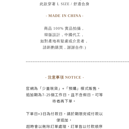
此款穿著 L SIZE / 舒適合身
- MADE IN CHINA -
商品
100% 實品拍攝
，
韓版設計，中國代工
，
如對產地有疑慮或介意者，
請斟酌購買，
謝謝合作:)
____________________________________________
- 注意事項 NOTICE -
官網為
「少量現貨」+
「預購」模式販售，
追加期為
7-25
個工作日
，且
不含假日
，
可等
待者再下單
。
下單日
+3
日為付款日，請於期限完成付款
以
便追加，
超時會以刪除訂單處理，訂單皆以付款順序