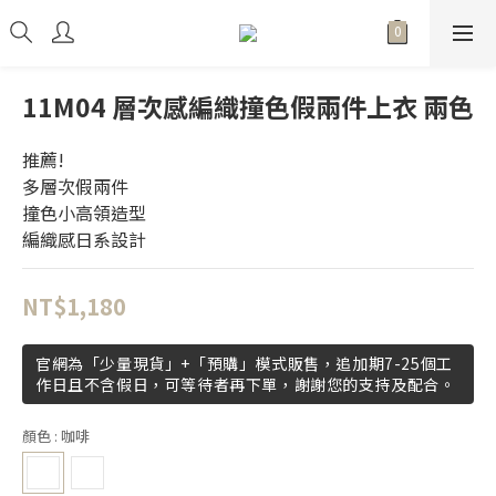
11M04 層次感編織撞色假兩件上衣 兩色
推薦!
多層次假兩件
撞色小高領造型
編織感日系設計
NT$1,180
官網為「少量現貨」+「預購」模式販售，追加期7-25個工
作日且不含假日，可等待者再下單，謝謝您的支持及配合。
顏色
: 咖啡