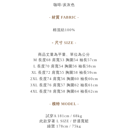
咖啡/炭灰色
- 材質 FABRIC -
棉混紡100%
-
尺寸
SIZE
-
商品丈量為平量、單位為公分
M 長度68 肩寬53 胸圍54 袖長57cm
L 長度70 肩寬54 胸圍56 袖長58cm
XL 長度72 肩寬55 胸圍58 袖長59cm
2XL 長度74 肩寬56 胸圍60 袖長60cm
3XL 長度76 肩寬57 胸圍62 袖長61cm
4XL 長度78 肩寬58 胸圍64 袖長62cm
- 模特 MODEL -
試穿A 181cm / 68kg
此款穿著 L SIZE / 舒適寬鬆
綠寶 178cm / 75kg