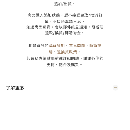
追加/出貨
。
商品進入追加狀態，恕不接受
更改/取消
訂
單，
不接急單請三思
，
如遇商品斷貨，會以郵件訊息通知，可辦理
退款
/
換貨
/轉
購物金。
相關資訊如
購買須知
、
常見問題
、
斷貨說
明
、
退換貨政策
，
若有疑慮請點擊前往詳細閱讀，謝謝各位的
支持、配合及購買
。
了解更多