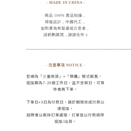
- MADE IN CHINA -
商品
100% 實品拍攝
，
韓版設計，中國代工
，
如對產地有疑慮或介意者，
請斟酌購買，
謝謝合作:)
____________________________________________
- 注意事項 NOTICE -
官網為
「少量現貨」+
「預購」模式販售，
追加期為
7-25
個工作日
，且
不含假日
，
可等
待者再下單
。
下單日
+3
日為付款日，請於期限完成付款
以
便追加，
超時會以刪除訂單處理，訂單皆以付款順序
追加/出貨
。