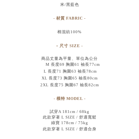
米/黑藍色
- 材質 FABRIC -
棉混紡100%
-
尺寸
SIZE
-
商品丈量為平量、單位為公分
M 長度69 胸圍61 袖長77cm
L 長度71 胸圍63 袖長78cm
XL 長度73 胸圍65 袖長80cm
2XL 長度75 胸圍67 袖長82cm
- 模特 MODEL -
試穿A 181cm / 68kg
此款穿著 L SIZE / 舒適寬鬆
綠寶 178cm / 75kg
此款穿著 L SIZE / 舒適合身