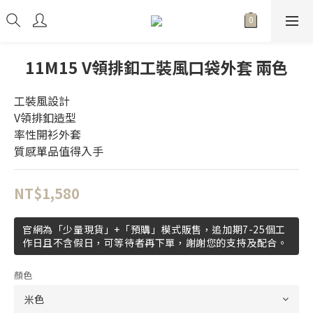
11M15 V領排釦工裝風口袋外套 兩色
工裝風設計
V領排釦造型
率性開衫外套
質感單品值得入手
NT$1,580
官網為「少量現貨」+「預購」模式販售，追加期7-25個工
作日且不含假日，可等待者再下單，謝謝您的支持及配合。
顏色