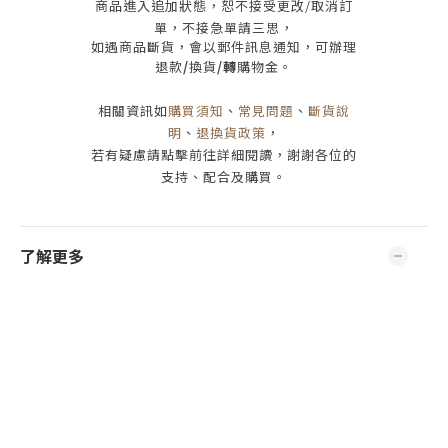
商品進入追加狀態，恕不接受
更改/取消
訂
單，
不接急單請三思
，
如遇商品斷貨，會以郵件訊息通知，可辦理
退款
/
換貨
/轉
購物金。
相關資訊如
購買須知
、
常見問題
、
斷貨說
明
、
退換貨政策
，
若有疑慮請點擊前往詳細閱讀，謝謝各位的
支持、配合及購買
。
了解更多