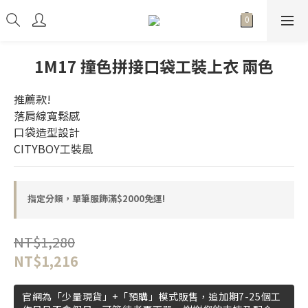
1M17 撞色拼接口袋工裝上衣 兩色
推薦款!
落肩線寬鬆感
口袋造型設計
CITYBOY工裝風
指定分類，單筆服飾滿$2000免運!
NT$1,280
NT$1,216
官網為「少量現貨」+「預購」模式販售，追加期7-25個工