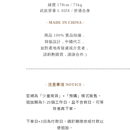
綠寶 178cm / 75kg
此款穿著 L SIZE / 舒適合身
- MADE IN CHINA -
商品
100% 實品拍攝
，
韓版設計，中國代工
，
如對產地有疑慮或介意者，
請斟酌購買，
謝謝合作:)
____________________________________________
- 注意事項 NOTICE -
官網為
「少量現貨」+
「預購」模式販售，
追加期為
7-25
個工作日
，且
不含假日
，
可等
待者再下單
。
下單日
+3
日為付款日，請於期限完成付款
以
便追加，