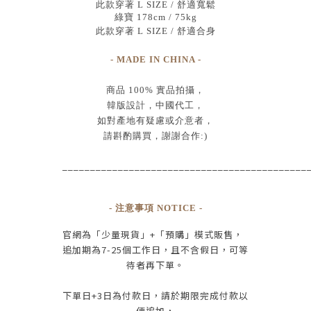
此款穿著 L SIZE / 舒適寬鬆
綠寶 178cm / 75kg
此款穿著 L SIZE / 舒適合身
- MADE IN CHINA -
商品
100% 實品拍攝
，
韓版設計，中國代工
，
如對產地有疑慮或介意者，
請斟酌購買，
謝謝合作:)
____________________________________________
- 注意事項 NOTICE -
官網為
「少量現貨」+
「預購」模式販售，
追加期為
7-25
個工作日
，且
不含假日
，
可等
待者再下單
。
下單日
+3
日為付款日，請於期限完成付款
以
便追加，