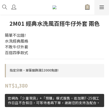
2M01 經典水洗風百搭牛仔外套 兩色
簡單不出錯!
水洗經典風格
不敗牛仔外套
百搭四季款式
指定分類，單筆服飾滿$2000免運!
NT$1,380
官網為「少量現貨」+「預購」模式販售，追加期7-25個工
作日且不含假日，可等待者再下單，謝謝您的支持及配合。