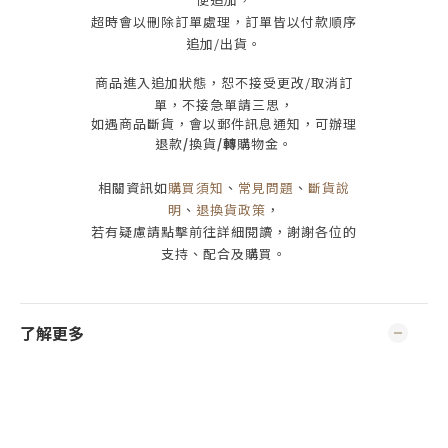
超時會以刪除訂單處理，訂單皆以付款順序
追加/出貨
。
商品進入追加狀態，恕不接受
更改/取消
訂
單，
不接急單請三思
，
如遇商品斷貨，會以郵件訊息通知，可辦理
退款
/
換貨
/轉
購物金。
相關資訊如
購買須知
、
常見問題
、
斷貨說
明
、
退換貨政策
，
若有疑慮請點擊前往詳細閱讀，謝謝各位的
支持、配合及購買
。
了解更多