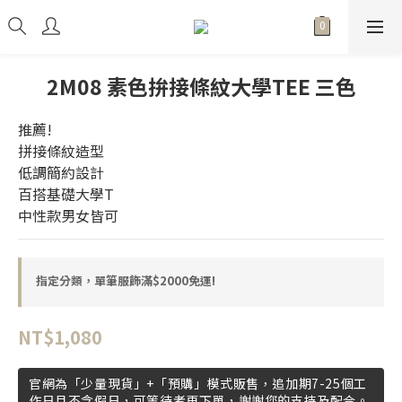
2M08 素色拚接條紋大學TEE 三色
推薦!
拼接條紋造型
低調簡約設計
百搭基礎大學T
中性款男女皆可
指定分類，單筆服飾滿$2000免運!
NT$1,080
官網為「少量現貨」+「預購」模式販售，追加期7-25個工
作日且不含假日，可等待者再下單，謝謝您的支持及配合。