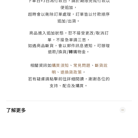
下單日
+3
日為付款日，請於期限完成付款
以
便追加，
超時會以刪除訂單處理，訂單皆以付款順序
追加/出貨
。
商品進入追加狀態，恕不接受
更改/取消
訂
單，
不接急單請三思
，
如遇商品斷貨，會以郵件訊息通知，可辦理
退款
/
換貨
/轉
購物金。
相關資訊如
購買須知
、
常見問題
、
斷貨說
明
、
退換貨政策
，
若有疑慮請點擊前往詳細閱讀，謝謝各位的
支持、配合及購買
。
了解更多