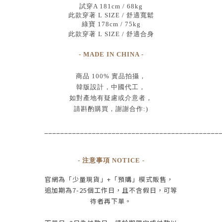
試穿A 181cm / 68kg
此款穿著 L SIZE / 舒適寬鬆
綠寶 178cm / 75kg
此款穿著 L SIZE / 舒適合身
- MADE IN CHINA -
商品
100% 實品拍攝
，
韓版設計，中國代工
，
如對產地有疑慮或介意者，
請斟酌購買，
謝謝合作:)
____________________________________________
- 注意事項 NOTICE -
官網為
「少量現貨」+
「預購」模式販售，
追加期為
7-25
個工作日
，且
不含假日
，
可等
待者再下單
。