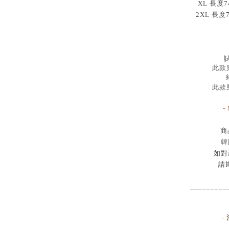
XL 長度7
2XL 長度
試
此款穿
此款穿
-
商
韓
如對
請
_________
-