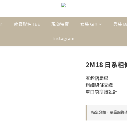
r.
綠寶聯名TEE
現貨特賣
女裝 Girl
男裝 B
Instagram
2M18 日系
寬鬆落肩感
粗細線條交織
單口袋拼接設計
指定分類，單筆服飾滿$