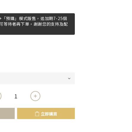
「預購」模式販售，追加期7-25個
可等待者再下單，謝謝您的支持及配
立即購買