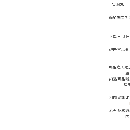
官網為
「
追加期為
7-
下單日
+3
日
超時會以刪
商品進入追
單
如遇商品斷
理
相關資訊如
若有疑慮請
的