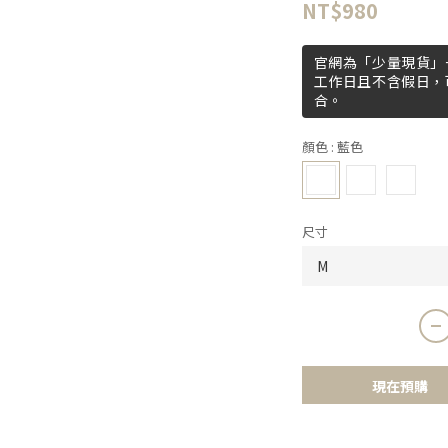
NT$980
官網為「少量現貨」+
工作日且不含假日，
合。
顏色
: 藍色
尺寸
現在預購