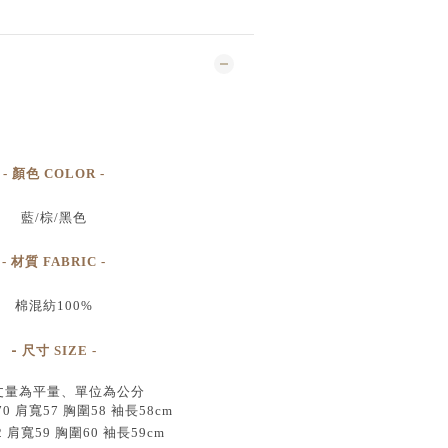
- 顏色 COLOR -
藍/棕/黑色
- 材質 FABRIC -
棉混紡100%
-
尺寸
SIZE
-
丈量為平量、單位為公分
 肩寬57 胸圍58 袖長58cm
2 肩寬59 胸圍60 袖長59cm