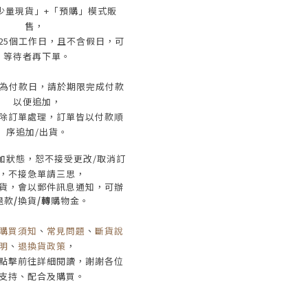
少量現貨」+
「預購」模式販
售，
25
個工作日
，且
不含假日
，
可
等待者再下單
。
為付款日，請於期限完成付款
以便追加，
除訂單處理，訂單皆以付款順
序追加/出貨
。
加狀態，恕不接受
更改/取消
訂
，
不接急單請三思
，
貨，會以郵件訊息通知，可辦
退款
/
換貨
/轉
購物金。
購買須知
、
常見問題
、
斷貨說
明
、
退換貨政策
，
點擊前往詳細閱讀，謝謝各位
支持、配合及購買
。