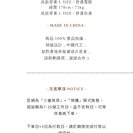
此款穿著 L SIZE / 舒適寬鬆
綠寶 178cm / 75kg
此款穿著 L SIZE / 舒適合身
- MADE IN CHINA -
商品
100% 實品拍攝
，
韓版設計，中國代工
，
如對產地有疑慮或介意者，
請斟酌購買，
謝謝合作:)
____________________________________________
- 注意事項 NOTICE -
官網為
「少量現貨」+
「預購」模式販售，
追加期為
7-25
個工作日
，且
不含假日
，
可等
待者再下單
。
下單日
+3
日為付款日，請於期限完成付款
以
便追加，