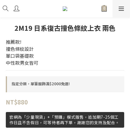
2M19 日系復古撞色條紋上衣 兩色
推薦款!
撞色條紋設計
單口袋基礎款
中性款男女皆可
指定分類，單筆服飾滿$2000免運!
NT$880
官網為「少量現貨」+「預購」模式販售，追加期7-25個工
作日且不含假日，可等待者再下單，謝謝您的支持及配合。