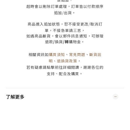
超時會以刪除訂單處理，訂單皆以付款順序
追加/出貨
。
商品進入追加狀態，恕不接受
更改/取消
訂
單，
不接急單請三思
，
如遇商品斷貨，會以郵件訊息通知，可辦理
退款
/
換貨
/轉
購物金。
相關資訊如
購買須知
、
常見問題
、
斷貨說
明
、
退換貨政策
，
若有疑慮請點擊前往詳細閱讀，謝謝各位的
支持、配合及購買
。
了解更多