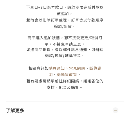
下單日
+3
日為付款日，請於期限完成付款
以
便追加，
超時會以刪除訂單處理，訂單皆以付款順序
追加/出貨
。
商品進入追加狀態，恕不接受
更改/取消
訂
單，
不接急單請三思
，
如遇商品斷貨，會以郵件訊息通知，可辦理
退款
/
換貨
/轉
購物金。
相關資訊如
購買須知
、
常見問題
、
斷貨說
明
、
退換貨政策
，
若有疑慮請點擊前往詳細閱讀，謝謝各位的
支持、配合及購買
。
了解更多