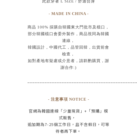
此款穿著 L SIZE / 舒適合身
- MADE IN CHINA -
商品
100%
採購自韓國東大門批市及檔口，
部分韓國檔口會委外製作，商品視同為韓國
連線，
韓國設計
，
中國代工
，
品管回韓
，
出貨前會
檢查
，
如對產地有疑慮或介意者，請斟酌購買，
謝
謝合作:)
____________________________________________
- 注意事項 NOTICE -
官網為
韓國連線
「少量現貨」+
「預購」模
式販售，
追加期為
7-25
個工作日
，且
不含假日
，
可等
待者再下單
。