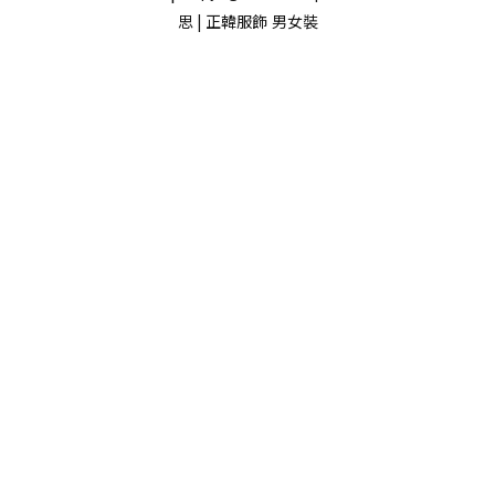
思 | 正韓服飾
男女裝