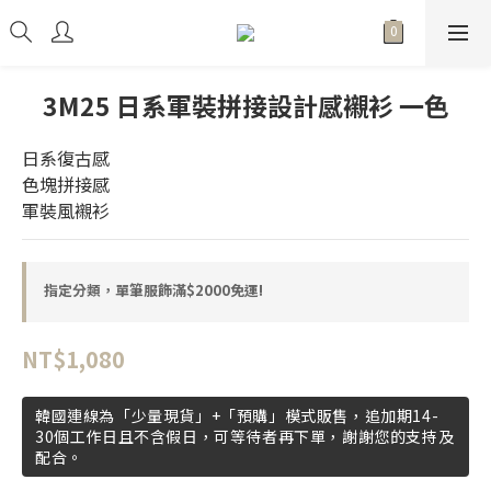
3M25 日系軍裝拼接設計感襯衫 一色
日系復古感
色塊拼接感
軍裝風襯衫
指定分類，單筆服飾滿$2000免運!
NT$1,080
韓國連線為「少量現貨」+「預購」模式販售，追加期14-
30個工作日且不含假日，可等待者再下單，謝謝您的支持及
配合。