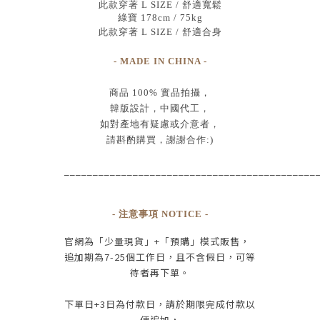
此款穿著 L SIZE / 舒適寬鬆
綠寶 178cm / 75kg
此款穿著 L SIZE / 舒適合身
- MADE IN CHINA -
商品
100% 實品拍攝
，
韓版設計，中國代工
，
如對產地有疑慮或介意者，
請斟酌購買，
謝謝合作:)
____________________________________________
- 注意事項 NOTICE -
官網為
「少量現貨」+
「預購」模式販售，
追加期為
7-25
個工作日
，且
不含假日
，
可等
待者再下單
。
下單日
+3
日為付款日，請於期限完成付款
以
便追加，