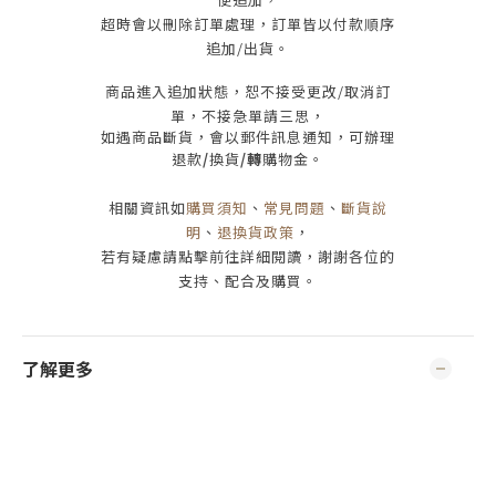
超時會以刪除訂單處理，訂單皆以付款順序
追加/出貨
。
商品進入追加狀態，恕不接受
更改/取消
訂
單，
不接急單請三思
，
如遇商品斷貨，會以郵件訊息通知，可辦理
退款
/
換貨
/轉
購物金。
相關資訊如
購買須知
、
常見問題
、
斷貨說
明
、
退換貨政策
，
若有疑慮請點擊前往詳細閱讀，謝謝各位的
支持、配合及購買
。
了解更多