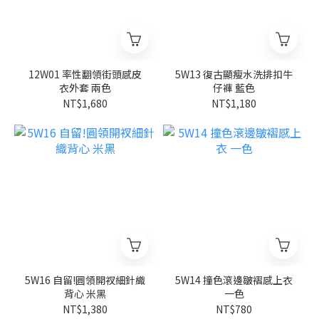
12W01 率性翻領街頭感皮
5W13 復古顯瘦水洗排扣牛
衣外套 兩色
仔褲 藍色
NT$1,680
NT$1,180
5W16 自留!圓領開衩細針織
5W14 撞色滾邊皺褶感上衣
背心 米黑
一色
NT$1,380
NT$780