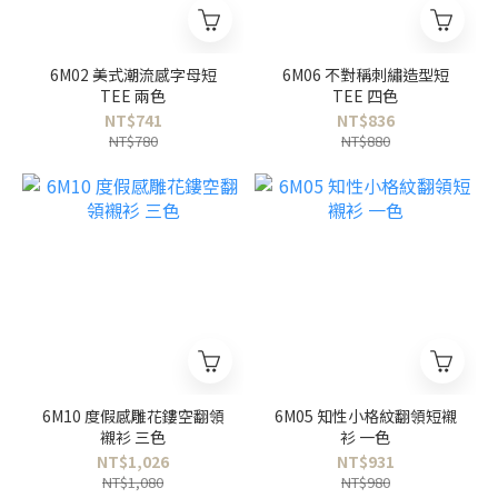
6M02 美式潮流感字母短
6M06 不對稱刺繡造型短
TEE 兩色
TEE 四色
NT$741
NT$836
NT$780
NT$880
6M10 度假感雕花鏤空翻領
6M05 知性小格紋翻領短襯
襯衫 三色
衫 一色
NT$1,026
NT$931
NT$1,080
NT$980