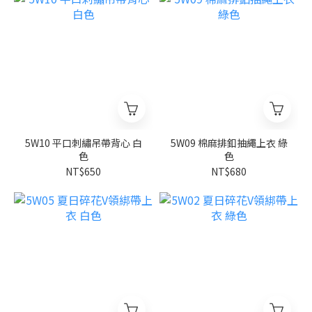
5W10 平口刺繡吊帶背心 白
5W09 棉麻排釦抽繩上衣 綠
色
色
NT$650
NT$680