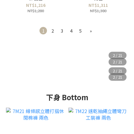
NT$1,216
NT$1,311
NT$1,280
NT$1,380
1
2
3
4
5
»
下身 Bottom