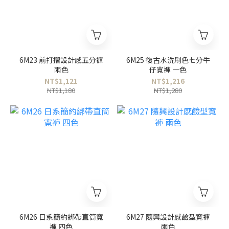
6M23 前打摺設計感五分褲
6M25 復古水洗刷色七分牛
兩色
仔寬褲 一色
NT$1,121
NT$1,216
NT$1,180
NT$1,280
6M26 日系簡約綁帶直筒寬
6M27 隨興設計感鹼型寬褲
褲 四色
兩色