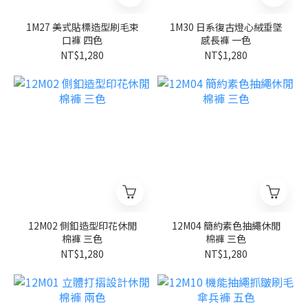
1M27 美式貼標造型刷毛束
1M30 日系復古燈心絨垂墜
口褲 四色
感長褲 一色
NT$1,280
NT$1,280
12M02 側釦造型印花休閒
12M04 簡約素色抽繩休閒
棉褲 三色
棉褲 三色
NT$1,280
NT$1,280