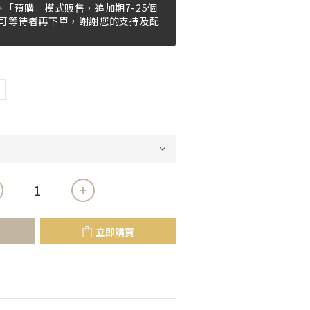
「預購」模式販售，追加期7-25個
可等待者再下單，謝謝您的支持及配
立即購買