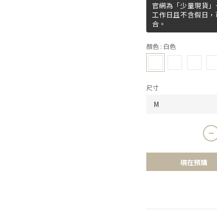
官網為「少量現貨」+
工作日且不含假日，
合。
顏色
: 白色
尺寸
現在預購