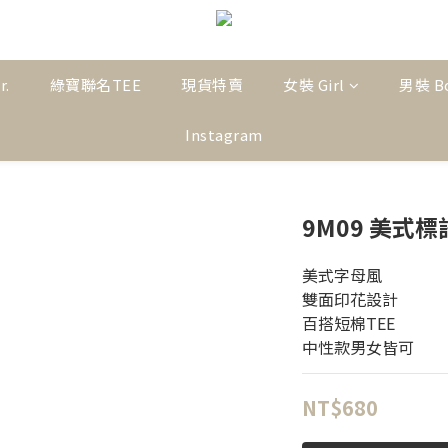
r.
綠寶聯名TEE
現貨特賣
女裝 Girl
男裝 B
Instagram
9M09 美式
美式字母風
雙面印花設計
百搭短棉TEE
中性款男女皆可
NT$680