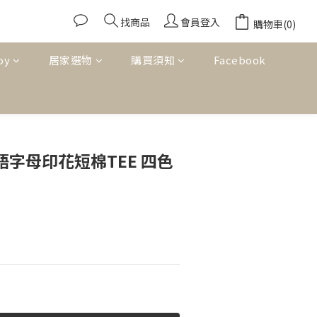
找商品
會員登入
購物車(0)
oy
居家選物
購買須知
Facebook
立即購買
標語字母印花短棉TEE 四色