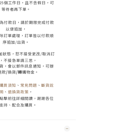
25
個工作日
，且
不含假日
，
可
等待者再下單
。
為付款日，請於期限完成付款
以便追加，
除訂單處理，訂單皆以付款順
序追加/出貨
。
加狀態，恕不接受
更改/取消
訂
，
不接急單請三思
，
貨，會以郵件訊息通知，可辦
退款
/
換貨
/轉
購物金。
購買須知
、
常見問題
、
斷貨說
明
、
退換貨政策
，
點擊前往詳細閱讀，謝謝各位
支持、配合及購買
。