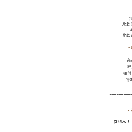
試
此款穿
此款穿
-
商
韓
如對
請
_________
-
官網為
「