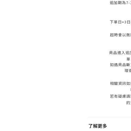
追加期為
7-
下單日
+3
日
超時會以刪
商品進入追
單
如遇商品斷
理
相關資訊如
若有疑慮請
的
了解更多