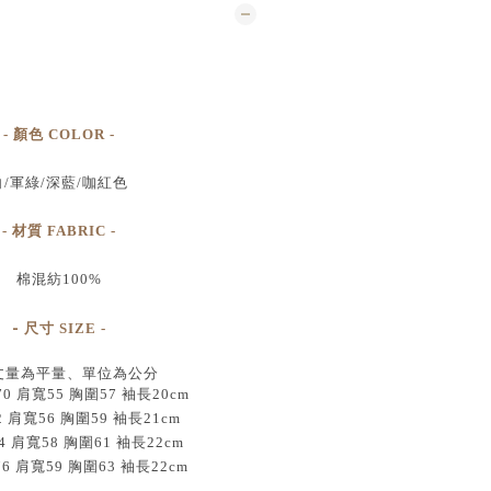
- 顏色 COLOR -
白/軍綠/深藍/咖紅色
- 材質 FABRIC -
棉混紡100%
-
尺寸
SIZE
-
丈量為平量、單位為公分
 肩寬55 胸圍57 袖長20cm
2 肩寬56 胸圍59 袖長21cm
4 肩寬58 胸圍61 袖長22cm
76 肩寬59 胸圍63 袖長22cm