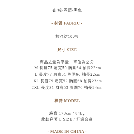
杏/綠/深藍/黑色
- 材質 FABRIC -
棉混紡100%
-
尺寸
SIZE
-
商品丈量為平量、單位為公分
M 長度75 肩寬50 胸圍64 袖長22cm
L 長度77 肩寬51 胸圍66 袖長22cm
XL 長度79 肩寬52 胸圍68 袖長23cm
2XL 長度81 肩寬53 胸圍70 袖長24cm
- 模特 MODEL -
綠寶 178cm / 84kg
此款穿著 L SIZE / 舒適合身
- MADE IN CHINA -