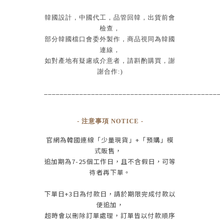
韓國設計
，
中國代工
，
品管回韓
，
出貨前會
檢查
，
部分韓國檔口會委外製作，商品視同為韓國
連線，
如對產地有疑慮或介意者，請斟酌購買，
謝
謝合作:)
____________________________________________
- 注意事項 NOTICE -
官網為
韓國連線
「少量現貨」+
「預購」模
式販售，
追加期為
7-25
個工作日
，且
不含假日
，
可等
待者再下單
。
下單日
+3
日為付款日，請於期限完成付款
以
便追加，
超時會以刪除訂單處理，訂單皆以付款順序