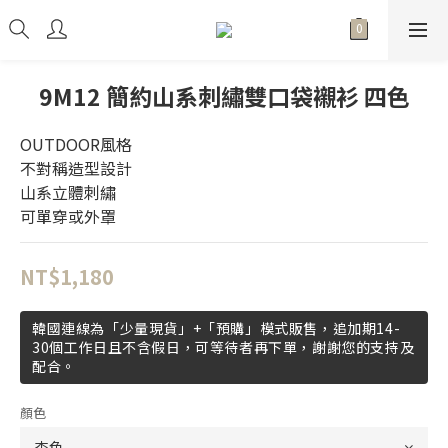
9M12 簡約山系刺繡雙口袋襯衫 四色
OUTDOOR風格
不對稱造型設計
山系立體刺繡
可單穿或外罩
NT$1,180
韓國連線為「少量現貨」+「預購」模式販售，追加期14-
30個工作日且不含假日，可等待者再下單，謝謝您的支持及
配合。
顏色