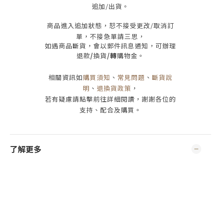
追加/出貨
。
商品進入追加狀態，恕不接受
更改/取消
訂
單，
不接急單請三思
，
如遇商品斷貨，會以郵件訊息通知，可辦理
退款
/
換貨
/轉
購物金。
相關資訊如
購買須知
、
常見問題
、
斷貨說
明
、
退換貨政策
，
若有疑慮請點擊前往詳細閱讀，謝謝各位的
支持、配合及購買
。
了解更多