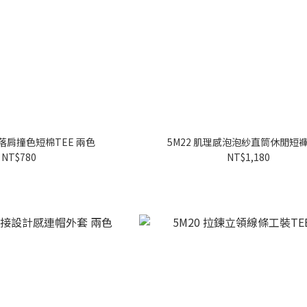
感落肩撞色短棉TEE 兩色
5M22 肌理感泡泡紗直筒休閒短褲
NT$780
NT$1,180