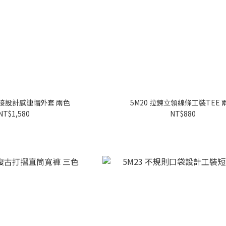
拼接設計感連帽外套 兩色
5M20 拉鍊立領線條工裝TEE 
NT$1,580
NT$880