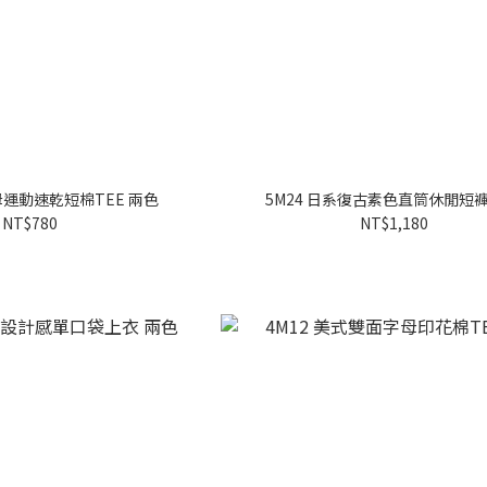
母運動速乾短棉TEE 兩色
5M24 日系復古素色直筒休閒短褲
NT$780
NT$1,180