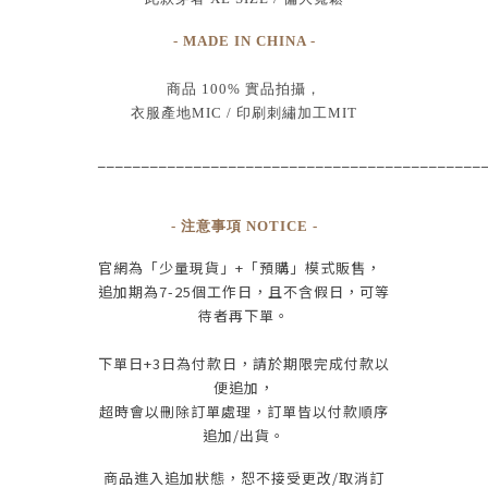
- MADE IN CHINA -
商品
100% 實品拍攝
，
衣服產地MIC /
印刷刺繡加工MIT
____________________________________________
- 注意事項 NOTICE -
官網為
「少量現貨」+
「預購」模式販售，
追加期為
7-25
個工作日
，且
不含假日
，
可等
待者再下單
。
下單日
+3
日為付款日，請於期限完成付款
以
便追加，
超時會以刪除訂單處理，訂單皆以付款順序
追加/出貨
。
商品進入追加狀態，恕不接受
更改/取消
訂