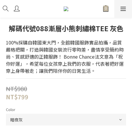
解碼代號088漸層小熊刺繡棉TEE 灰色
100%採購自韓國東大門，全館韓國服飾實品拍攝，品質
嚴格把關，打造與韓國女裝流行零時差，盡情享受簡約時
尚、質感舒適的正韓服飾！ Bonne Chance法文意為「祝
你好運」，希望每位女孩穿上我們的衣服，代表著把好運
穿上身帶著走；讓我們陪伴你的日常生活。
NT$980
NT$799
Color