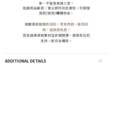
單，
不接急單請三思
，
如遇商品斷貨，會以郵件訊息通知，可辦理
退款
/
換貨
/轉
購物金。
相關資訊如
購買須知
、
常見問題
、
斷貨說
明
、
退換貨政策
，
若有疑慮請點擊前往詳細閱讀，謝謝各位的
支持、配合及購買
。
ADDITIONAL DETAILS