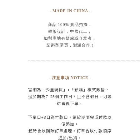
- MADE IN CHINA -
商品
100% 實品拍攝
，
韓版設計，中國代工
，
如對產地有疑慮或介意者，
請斟酌購買，
謝謝合作:)
____________________________________________
- 注意事項 NOTICE -
官網為
「少量現貨」+
「預購」模式販售，
追加期為
7-25
個工作日
，且
不含假日
，
可等
待者再下單
。
下單日
+3
日為付款日，請於期限完成付款
以
便追加，
超時會以刪除訂單處理，訂單皆以付款順序
追加/出貨
。