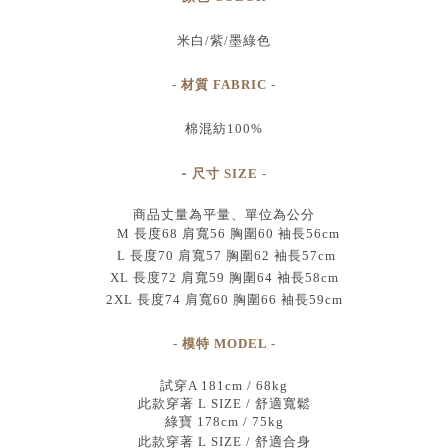
米白/紫/墨綠色
- 材質 FABRIC -
棉混紡100%
-
尺寸
SIZE
-
商品丈量為平量、單位為公分
M 長度68 肩寬56 胸圍60 袖長56cm
L 長度70 肩寬57 胸圍62 袖長57cm
XL 長度72 肩寬59 胸圍64 袖長58cm
2XL 長度74 肩寬60 胸圍66 袖長59cm
- 模特 MODEL -
試穿A 181cm / 68kg
此款穿著 L SIZE / 舒適寬鬆
綠寶 178cm / 75kg
此款穿著 L SIZE / 舒適合身