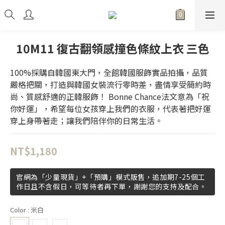
10M11 復古翻領感撞色條紋上衣 三色
100%採購自韓國東大門，全館韓國服飾實品拍攝，品質
嚴格把關，打造與韓國女裝流行零時差，盡情享受簡約時
尚、質感舒適的正韓服飾！ Bonne Chance法文意為「祝
你好運」，希望每位女孩穿上我們的衣服，代表著把好運
穿上身帶著走；讓我們陪伴你的日常生活。
NT$1,180
官網為「少量現貨」+「預購」模式販售，追加期7-25個工
作日且不含假日，可等待者再下單，謝謝您的支持及配合。
Color
: 米白