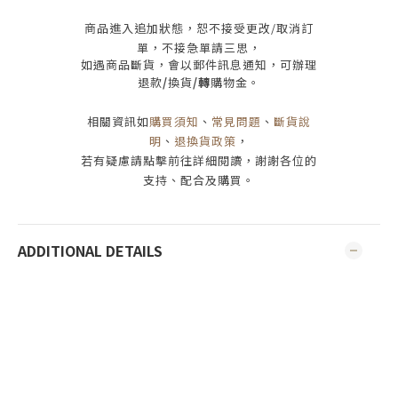
商品進入追加狀態，恕不接受
更改/取消
訂
單，
不接急單請三思
，
如遇商品斷貨，會以郵件訊息通知，可辦理
退款
/
換貨
/轉
購物金。
相關資訊如
購買須知
、
常見問題
、
斷貨說
明
、
退換貨政策
，
若有疑慮請點擊前往詳細閱讀，謝謝各位的
支持、配合及購買
。
ADDITIONAL DETAILS