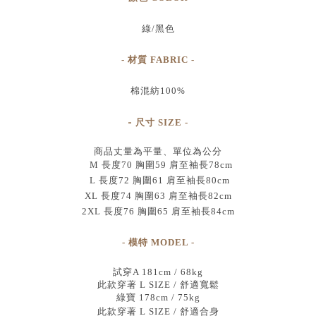
綠/黑色
- 材質 FABRIC -
棉混紡100%
-
尺寸
SIZE
-
商品丈量為平量、單位為公分
M 長度70 胸圍59 肩至袖長78cm
L 長度72 胸圍61 肩至袖長80cm
XL 長度74 胸圍63 肩至袖長82cm
2XL 長度76 胸圍65 肩至袖長84cm
- 模特 MODEL -
試穿A 181cm / 68kg
此款穿著 L SIZE / 舒適寬鬆
綠寶 178cm / 75kg
此款穿著 L SIZE / 舒適合身