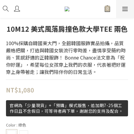
10M12 美式風落肩撞色款大學TEE 兩色
100%採購自韓國東大門，全館韓國服飾實品拍攝，品質
嚴格把關，打造與韓國女裝流行零時差，盡情享受簡約時
尚、質感舒適的正韓服飾！ Bonne Chance法文意為「祝
你好運」，希望每位女孩穿上我們的衣服，代表著把好運
穿上身帶著走；讓我們陪伴你的日常生活。
NT$1,080
官網為「少量現貨」+「預購」模式販售，追加期7-25個工
作日且不含假日，可等待者再下單，謝謝您的支持及配合。
Color
: 綠色