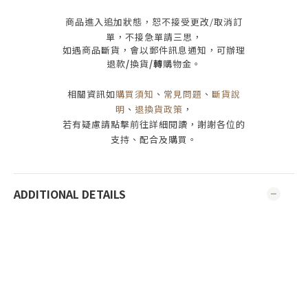
商品進入追加狀態，恕不接受
更改/取消
訂
單，
不接急單請三思
，
如遇商品斷貨，會以郵件訊息通知，可辦理
退款
/
換貨
/轉
購物金。
相關資訊如
購買須知
、
常見問題
、
斷貨說
明
、
退換貨政策
，
若有疑慮請點擊前往詳細閱讀，謝謝各位的
支持、配合及購買
。
ADDITIONAL DETAILS