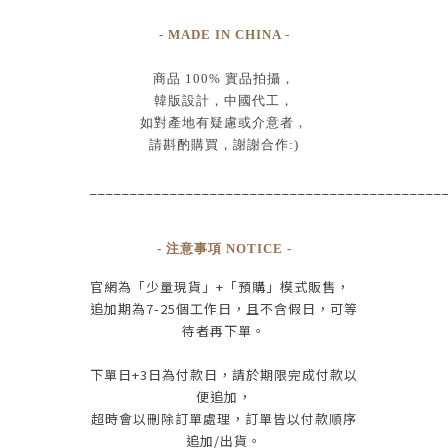
- MADE IN CHINA -
商品
100% 實品拍攝
，
韓版設計，中國代工
，
如對產地有疑慮或介意者，
請斟酌購買，
謝謝合作:)
____________________________________________
- 注意事項 NOTICE -
官網為
「少量現貨」+
「預購」模式販售，
追加期為
7-25
個工作日
，且
不含假日
，
可等
待者再下單
。
下單日
+3
日為付款日，請於期限完成付款
以
便追加，
超時會以刪除訂單處理，訂單皆以付款順序
追加/出貨
。