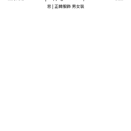
思 | 正韓服飾
男女裝