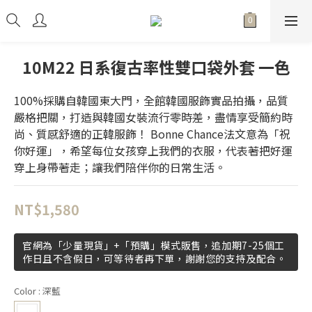
10M22 日系復古率性雙口袋外套 一色
100%採購自韓國東大門，全館韓國服飾實品拍攝，品質
嚴格把關，打造與韓國女裝流行零時差，盡情享受簡約時
尚、質感舒適的正韓服飾！ Bonne Chance法文意為「祝
你好運」，希望每位女孩穿上我們的衣服，代表著把好運
穿上身帶著走；讓我們陪伴你的日常生活。
NT$1,580
官網為「少量現貨」+「預購」模式販售，追加期7-25個工
作日且不含假日，可等待者再下單，謝謝您的支持及配合。
Color
: 深藍