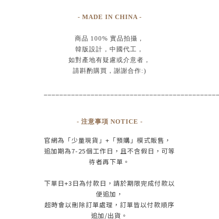
- MADE IN CHINA -
商品
100% 實品拍攝
，
韓版設計，中國代工
，
如對產地有疑慮或介意者，
請斟酌購買，
謝謝合作:)
____________________________________________
- 注意事項 NOTICE -
官網為
「少量現貨」+
「預購」模式販售，
追加期為
7-25
個工作日
，且
不含假日
，
可等
待者再下單
。
下單日
+3
日為付款日，請於期限完成付款
以
便追加，
超時會以刪除訂單處理，訂單皆以付款順序
追加/出貨
。