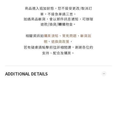
商品進入追加狀態，恕不接受
更改/取消
訂
單，
不接急單請三思
，
如遇商品斷貨，會以郵件訊息通知，可辦理
退款
/
換貨
/轉
購物金。
相關資訊如
購買須知
、
常見問題
、
斷貨說
明
、
退換貨政策
，
若有疑慮請點擊前往詳細閱讀，謝謝各位的
支持、配合及購買
。
ADDITIONAL DETAILS