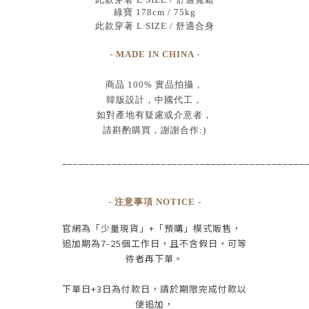
綠寶 178cm / 75kg
此款穿著 L SIZE / 舒適合身
- MADE IN CHINA -
商品
100% 實品拍攝
，
韓版設計，中國代工
，
如對產地有疑慮或介意者，
請斟酌購買，
謝謝合作:)
____________________________________________
- 注意事項 NOTICE -
官網為
「少量現貨」+
「預購」模式販售，
追加期為
7-25
個工作日
，且
不含假日
，
可等
待者再下單
。
下單日
+3
日為付款日，請於期限完成付款
以
便追加，