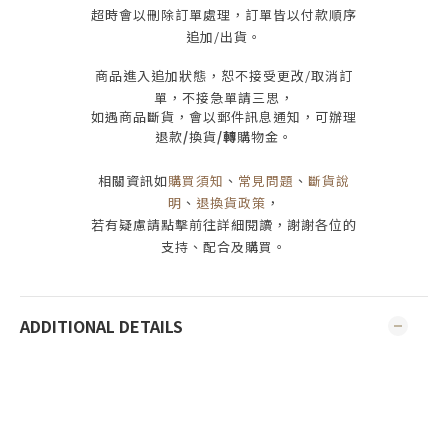
超時會以刪除訂單處理，訂單皆以付款順序
追加/出貨
。
商品進入追加狀態，恕不接受
更改/取消
訂
單，
不接急單請三思
，
如遇商品斷貨，會以郵件訊息通知，可辦理
退款
/
換貨
/轉
購物金。
相關資訊如
購買須知
、
常見問題
、
斷貨說
明
、
退換貨政策
，
若有疑慮請點擊前往詳細閱讀，謝謝各位的
支持、配合及購買
。
ADDITIONAL DETAILS