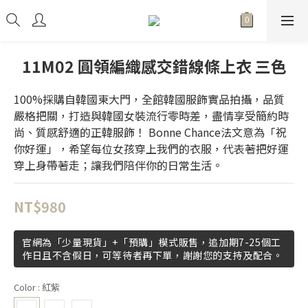
11M02 圓領編織感交錯線條上衣 三色
100%採購自韓國東大門，全館韓國服飾實品拍攝，品質
嚴格把關，打造與韓國女裝流行零時差，盡情享受簡約時
尚、質感舒適的正韓服飾！ Bonne Chance法文意為「祝
你好運」，希望每位女孩穿上我們的衣服，代表著把好運
穿上身帶著走；讓我們陪伴你的日常生活。
NT$980
官網為「少量現貨」+「預購」模式販售，追加期7-25個工
作日且不含假日，可等待者再下單，謝謝您的支持及配合。
Color
: 紅紫