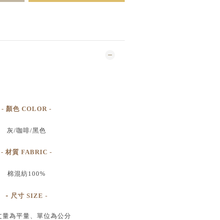
- 顏色 COLOR -
灰/咖啡/黑色
- 材質 FABRIC -
棉混紡100%
-
尺寸
SIZE
-
丈量為平量、單位為公分