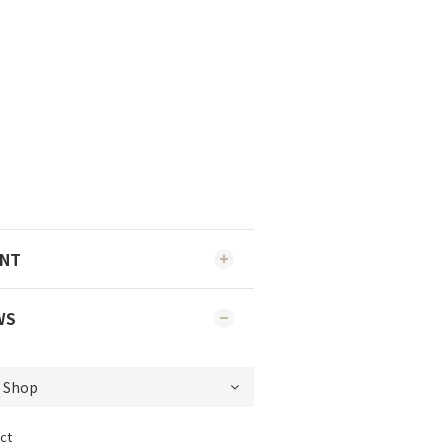
ENT
WS
ct