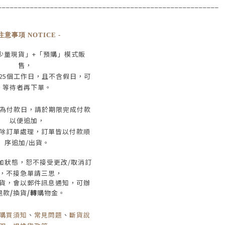
____________________________________
___________________
 注意事項 NOTICE -
少量現貨」+
「預購」模式販
售，
25
個工作日
，且
不含假日
，
可
等待者再下單
。
為付款日，請於期限完成付款
以便追加，
除訂單處理，訂單皆以付款順
序追加/出貨
。
加狀態，恕不接受
更改/取消
訂
，
不接急單請三思
，
貨，會以郵件訊息通知，可辦
退款
/
換貨
/轉
購物金。
購買須知
、
常見問題
、
斷貨說