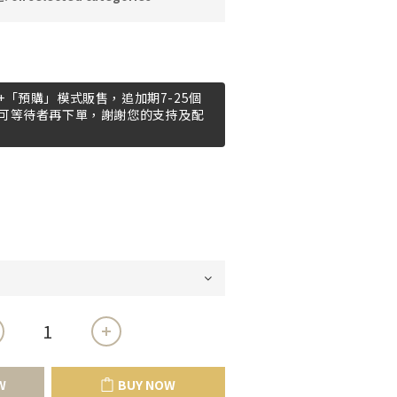
「預購」模式販售，追加期7-25個
可等待者再下單，謝謝您的支持及配
W
BUY NOW