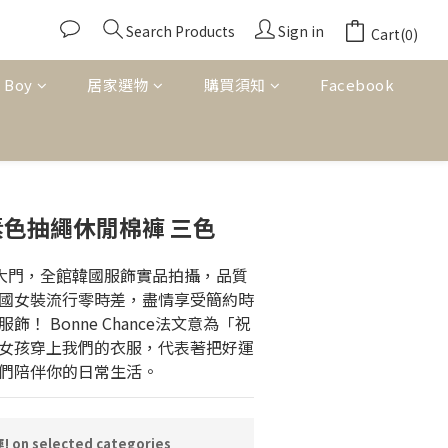
Search Products
Sign in
Cart(0)
 Boy
居家選物
購買須知
Facebook
BUY NOW
約素色抽繩休閒棉褲 三色
東大門，全館韓國服飾實品拍攝，品質
國女裝流行零時差，盡情享受簡約時
！ Bonne Chance法文意為「祝
女孩穿上我們的衣服，代表著把好運
們陪伴你的日常生活。
n selected categories