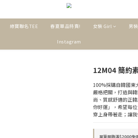
綠寶聯名TEE
春夏單品特賣!
女裝 Girl
男裝
Instagram
12M04 簡
100%採購自韓國
嚴格把關，打造與韓
尚、質感舒適的正韓服飾
你好運」，希望每位
穿上身帶著走；讓我
單筆服飾滿$2000免運! o