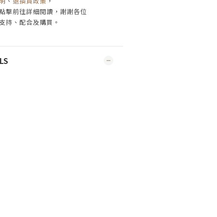
明
、
退換貨政策
，
點擊前往詳細閱讀，謝謝各位
支持、配合及購買
。
LS