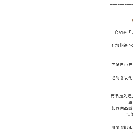
_________
-
官網為
「
追加期為
7-
下單日
+3
日
超時會以刪
商品進入追
單
如遇商品斷
理
相關資訊如