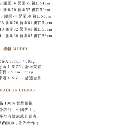
2 腰圍66 臀圍55 褲口51cm
4 腰圍70 臀圍57 褲口52cm
06 腰圍74 臀圍59 褲口53cm
08 腰圍78 臀圍61 褲口54cm
10 腰圍82 臀圍63 褲口55cm
11 腰圍88 臀圍65 褲口56cm
- 模特 MODEL -
穿A 181cm / 68kg
著 L SIZE / 舒適寬鬆
綠寶 178cm / 75kg
著 L SIZE / 舒適合身
 MADE IN CHINA -
品
100% 實品拍攝
，
版設計，中國代工
，
產地有疑慮或介意者，
斟酌購買，
謝謝合作:)