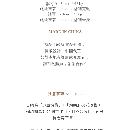
試穿A 181cm / 68kg
此款穿著 L SIZE / 舒適寬鬆
綠寶 178cm / 75kg
此款穿著 L SIZE / 舒適合身
- MADE IN CHINA -
商品
100% 實品拍攝
，
韓版設計，中國代工
，
如對產地有疑慮或介意者，
請斟酌購買，
謝謝合作:)
____________________________________________
- 注意事項 NOTICE -
官網為
「少量現貨」+
「預購」模式販售，
追加期為
7-25
個工作日
，且
不含假日
，
可等
待者再下單
。