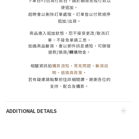
下單日
+3
日為付款日，請於期限完成付款
以
便追加，
超時會以刪除訂單處理，訂單皆以付款順序
追加/出貨
。
商品進入追加狀態，恕不接受
更改/取消
訂
單，
不接急單請三思
，
如遇商品斷貨，會以郵件訊息通知，可辦理
退款
/
換貨
/轉
購物金。
相關資訊如
購買須知
、
常見問題
、
斷貨說
明
、
退換貨政策
，
若有疑慮請點擊前往詳細閱讀，謝謝各位的
支持、配合及購買
。
ADDITIONAL DETAILS