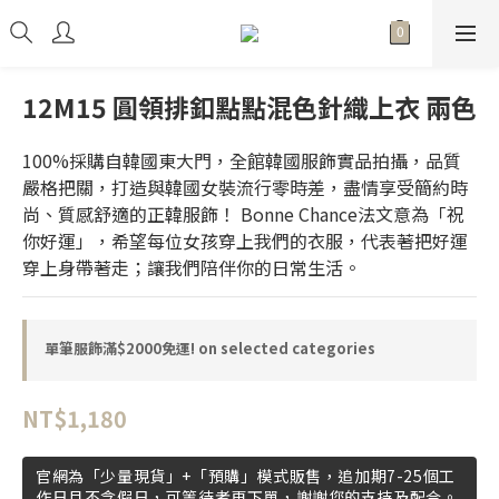
12M15 圓領排釦點點混色針織上衣 兩色
100%採購自韓國東大門，全館韓國服飾實品拍攝，品質
嚴格把關，打造與韓國女裝流行零時差，盡情享受簡約時
尚、質感舒適的正韓服飾！ Bonne Chance法文意為「祝
你好運」，希望每位女孩穿上我們的衣服，代表著把好運
穿上身帶著走；讓我們陪伴你的日常生活。
單筆服飾滿$2000免運! on selected categories
NT$1,180
官網為「少量現貨」+「預購」模式販售，追加期7-25個工
作日且不含假日，可等待者再下單，謝謝您的支持及配合。