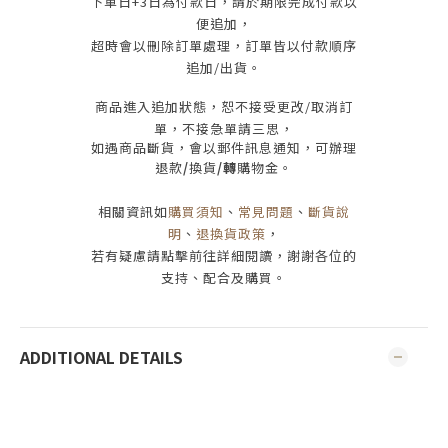
下單日
+3
日為付款日，請於期限完成付款
以
便追加，
超時會以刪除訂單處理，訂單皆以付款順序
追加/出貨
。
商品進入追加狀態，恕不接受
更改/取消
訂
單，
不接急單請三思
，
如遇商品斷貨，會以郵件訊息通知，可辦理
退款
/
換貨
/轉
購物金。
相關資訊如
購買須知
、
常見問題
、
斷貨說
明
、
退換貨政策
，
若有疑慮請點擊前往詳細閱讀，謝謝各位的
支持、配合及購買
。
ADDITIONAL DETAILS