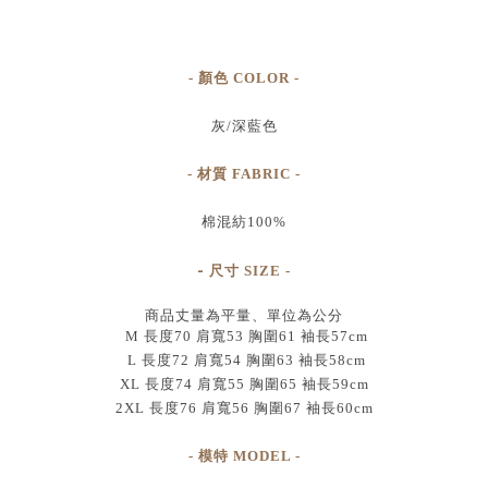
- 顏色 COLOR -
灰/深藍色
- 材質 FABRIC -
棉混紡100%
-
尺寸
SIZE
-
商品丈量為平量、單位為公分
M 長度70 肩寬53 胸圍61 袖長57cm
L 長度72 肩寬54 胸圍63 袖長58cm
XL 長度74 肩寬55 胸圍65 袖長59cm
2XL 長度76 肩寬56 胸圍67 袖長60cm
- 模特 MODEL -