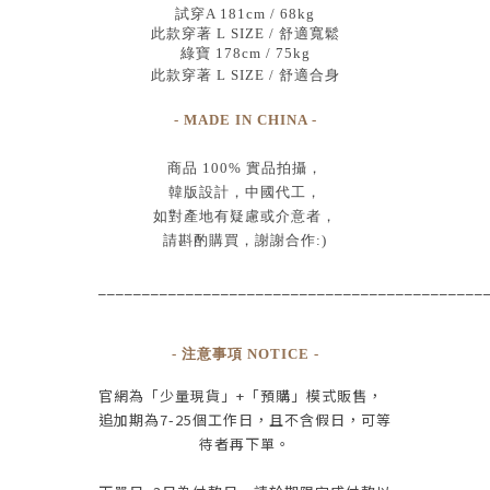
試穿A 181cm / 68kg
此款穿著 L SIZE / 舒適寬鬆
綠寶 178cm / 75kg
此款穿著 L SIZE / 舒適合身
- MADE IN CHINA -
商品
100% 實品拍攝
，
韓版設計，中國代工
，
如對產地有疑慮或介意者，
請斟酌購買，
謝謝合作:)
____________________________________________
- 注意事項 NOTICE -
官網為
「少量現貨」+
「預購」模式販售，
追加期為
7-25
個工作日
，且
不含假日
，
可等
待者再下單
。