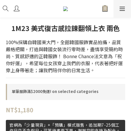
1M23 美式復古感拉鍊翻領上衣 兩色
100%採購自韓國東大門，全館韓國服飾實品拍攝，品質
嚴格把關，打造與韓國女裝流行零時差，盡情享受簡約時
尚、質感舒適的正韓服飾！ Bonne Chance法文意為「祝
你好運」，希望每位女孩穿上我們的衣服，代表著把好運
穿上身帶著走；讓我們陪伴你的日常生活。
單筆服飾滿$2000免運! on selected categories
NT$1,180
官網為「少量現貨」+「預購」模式販售，追加期7-25個工
作日且不含假日，可等待者再下單，謝謝您的支持及配合。