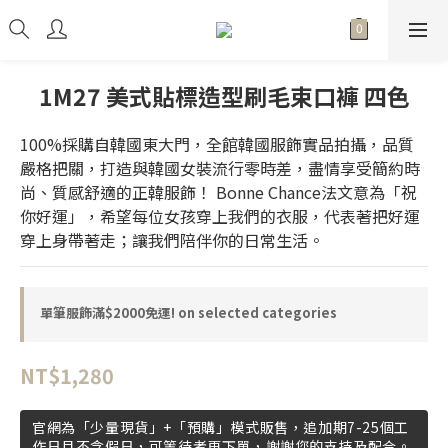
1M27 美式貼標造型刷毛束口褲 四色
100%採購自韓國東大門，全館韓國服飾實品拍攝，品質
嚴格把關，打造與韓國女裝流行零時差，盡情享受簡約時
尚、質感舒適的正韓服飾！ Bonne Chance法文意為「祝
你好運」，希望每位女孩穿上我們的衣服，代表著把好運
穿上身帶著走；讓我們陪伴你的日常生活。
單筆服飾滿$2000免運! on selected categories
NT$1,280
官網為「少量現貨」+「預購」模式販售，追加期7-25個工
作日且不含假日，可等待者再下單，謝謝您的支持及配合。