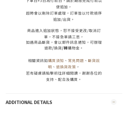
下單日
+3
日為付款日，請於期限完成付款
以
便追加，
超時會以刪除訂單處理，訂單皆以付款順序
追加/出貨
。
商品進入追加狀態，恕不接受
更改/取消
訂
單，
不接急單請三思
，
如遇商品斷貨，會以郵件訊息通知，可辦理
退款
/
換貨
/轉
購物金。
相關資訊如
購買須知
、
常見問題
、
斷貨說
明
、
退換貨政策
，
若有疑慮請點擊前往詳細閱讀，謝謝各位的
支持、配合及購買
。
ADDITIONAL DETAILS