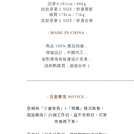
試穿A 181cm / 68kg
此款穿著 L SIZE / 舒適寬鬆
綠寶 178cm / 75kg
此款穿著 L SIZE / 舒適合身
- MADE IN CHINA -
商品
100% 實品拍攝
，
韓版設計，中國代工
，
如對產地有疑慮或介意者，
請斟酌購買，
謝謝合作:)
____________________________________________
- 注意事項 NOTICE -
官網為
「少量現貨」+
「預購」模式販售，
追加期為
7-25
個工作日
，且
不含假日
，
可等
待者再下單
。