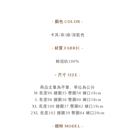
- 顏色 COLOR -
卡其/灰/綠/深藍色
- 材質 FABRIC -
棉混紡100%
-
尺寸
SIZE
-
商品丈量為平量、單位為公分
M 長度96 腰圍35 臀圍58 褲口18cm
L 長度98 腰圍36 臀圍60 褲口18cm
XL 長度100 腰圍37 臀圍62 褲口19cm
2XL 長度102 腰圍39 臀圍64 褲口20cm
- 模特 MODEL -