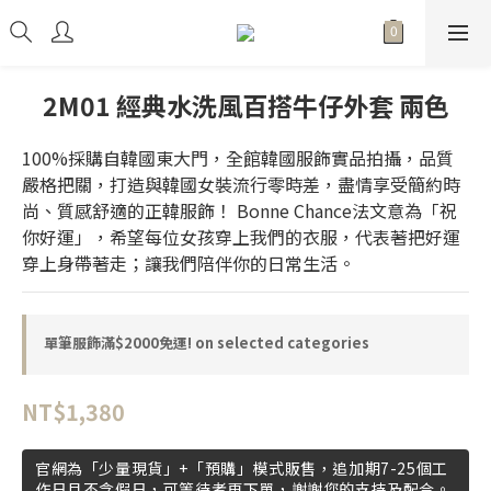
2M01 經典水洗風百搭牛仔外套 兩色
100%採購自韓國東大門，全館韓國服飾實品拍攝，品質
嚴格把關，打造與韓國女裝流行零時差，盡情享受簡約時
尚、質感舒適的正韓服飾！ Bonne Chance法文意為「祝
你好運」，希望每位女孩穿上我們的衣服，代表著把好運
穿上身帶著走；讓我們陪伴你的日常生活。
單筆服飾滿$2000免運! on selected categories
NT$1,380
官網為「少量現貨」+「預購」模式販售，追加期7-25個工
作日且不含假日，可等待者再下單，謝謝您的支持及配合。