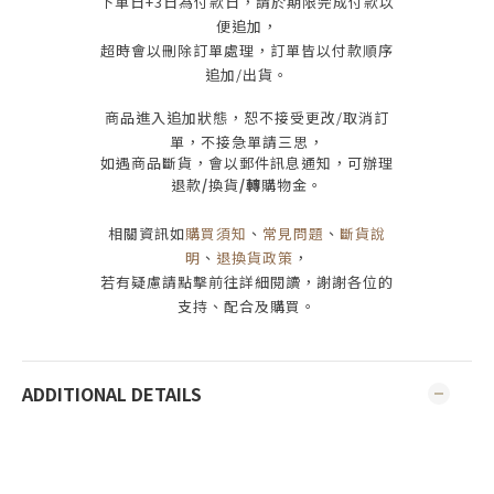
下單日
+3
日為付款日，請於期限完成付款
以
便追加，
超時會以刪除訂單處理，訂單皆以付款順序
追加/出貨
。
商品進入追加狀態，恕不接受
更改/取消
訂
單，
不接急單請三思
，
如遇商品斷貨，會以郵件訊息通知，可辦理
退款
/
換貨
/轉
購物金。
相關資訊如
購買須知
、
常見問題
、
斷貨說
明
、
退換貨政策
，
若有疑慮請點擊前往詳細閱讀，謝謝各位的
支持、配合及購買
。
ADDITIONAL DETAILS