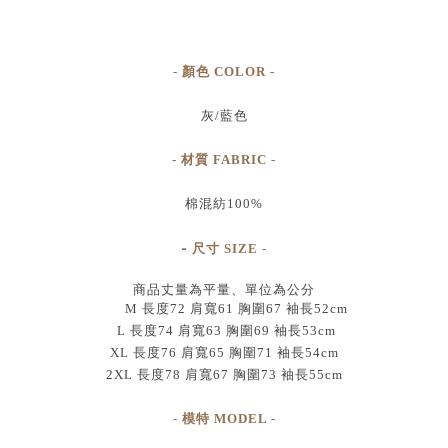
- 顏色 COLOR -
灰/藍色
- 材質 FABRIC -
棉混紡100%
-
尺寸
SIZE
-
商品丈量為平量、單位為公分
M 長度72 肩寬61 胸圍67 袖長52cm
L 長度74 肩寬63 胸圍69 袖長53cm
XL 長度76 肩寬65 胸圍71 袖長54cm
2XL 長度78 肩寬67 胸圍73 袖長55cm
- 模特 MODEL -