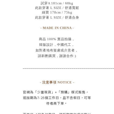
試穿A 181cm / 68kg
此款穿著 L SIZE / 舒適寬鬆
綠寶 178cm / 75kg
此款穿著 L SIZE / 舒適合身
- MADE IN CHINA -
商品
100% 實品拍攝
，
韓版設計，中國代工
，
如對產地有疑慮或介意者，
請斟酌購買，
謝謝合作:)
____________________________________________
- 注意事項 NOTICE -
官網為
「少量現貨」+
「預購」模式販售，
追加期為
7-25
個工作日
，且
不含假日
，
可等
待者再下單
。