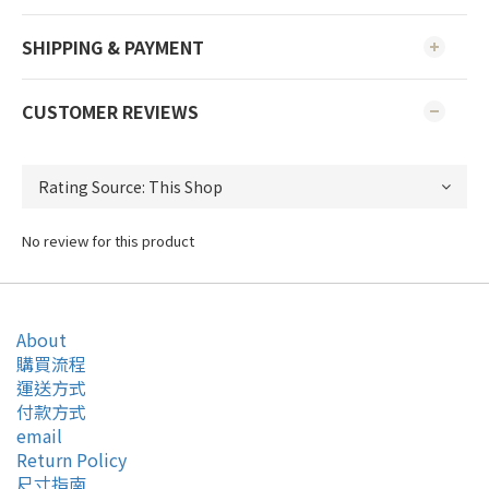
SHIPPING & PAYMENT
CUSTOMER REVIEWS
No review for this product
About
購買流程
運送方式
付款方式
email
Return Policy
尺寸指南