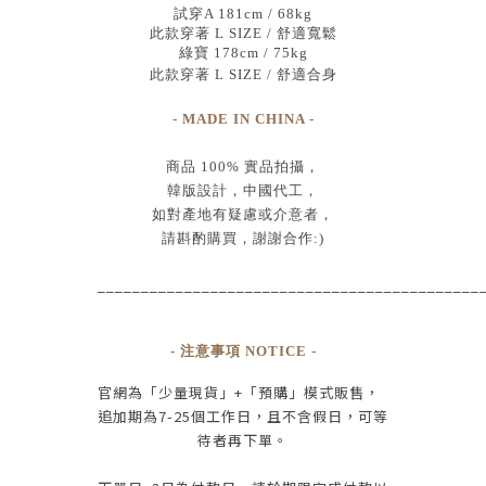
試穿A 181cm / 68kg
此款穿著 L SIZE / 舒適寬鬆
綠寶 178cm / 75kg
此款穿著 L SIZE / 舒適合身
- MADE IN CHINA -
商品
100% 實品拍攝
，
韓版設計，中國代工
，
如對產地有疑慮或介意者，
請斟酌購買，
謝謝合作:)
____________________________________________
- 注意事項 NOTICE -
官網為
「少量現貨」+
「預購」模式販售，
追加期為
7-25
個工作日
，且
不含假日
，
可等
待者再下單
。