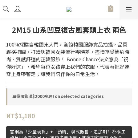
2M15 山系凹豆復古風套頭上衣 兩色
100%採購自韓國東大門，全館韓國服飾實品拍攝，品質
嚴格把關，打造與韓國女裝流行零時差，盡情享受簡約時
尚、質感舒適的正韓服飾！ Bonne Chance法文意為「祝
你好運」，希望每位女孩穿上我們的衣服，代表著把好運
穿上身帶著走；讓我們陪伴你的日常生活。
單筆服飾滿$2000免運! on selected categories
NT$1,180
官網為「少量現貨」+「預購」模式販售，追加期7-25個工
作日且不含假日，可等待者再下單，謝謝您的支持及配合。