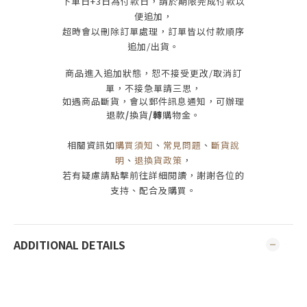
下單日
+3
日為付款日，請於期限完成付款
以
便追加，
超時會以刪除訂單處理，訂單皆以付款順序
追加/出貨
。
商品進入追加狀態，恕不接受
更改/取消
訂
單，
不接急單請三思
，
如遇商品斷貨，會以郵件訊息通知，可辦理
退款
/
換貨
/轉
購物金。
相關資訊如
購買須知
、
常見問題
、
斷貨說
明
、
退換貨政策
，
若有疑慮請點擊前往詳細閱讀，謝謝各位的
支持、配合及購買
。
ADDITIONAL DETAILS