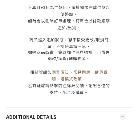
下單日
+3
日為付款日，請於期限完成付款
以
便追加，
超時會以刪除訂單處理，訂單皆以付款順序
追加/出貨
。
商品進入追加狀態，恕不接受
更改/取消
訂
單，
不接急單請三思
，
如遇商品斷貨，會以郵件訊息通知，可辦理
退款
/
換貨
/轉
購物金。
相關資訊如
購買須知
、
常見問題
、
斷貨說
明
、
退換貨政策
，
若有疑慮請點擊前往詳細閱讀，謝謝各位的
支持、配合及購買
。
ADDITIONAL DETAILS