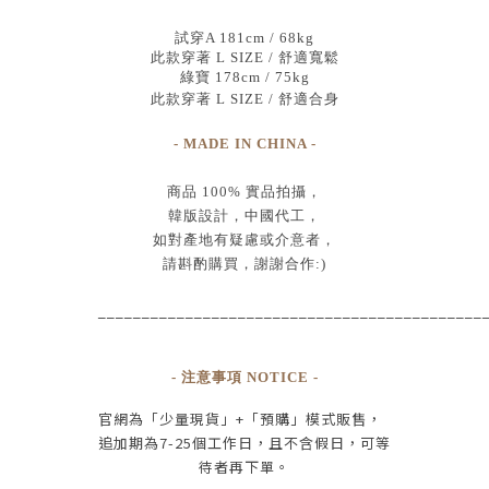
試穿A 181cm / 68kg
此款穿著 L SIZE / 舒適寬鬆
綠寶 178cm / 75kg
此款穿著 L SIZE / 舒適合身
- MADE IN CHINA -
商品
100% 實品拍攝
，
韓版設計，中國代工
，
如對產地有疑慮或介意者，
請斟酌購買，
謝謝合作:)
____________________________________________
- 注意事項 NOTICE -
官網為
「少量現貨」+
「預購」模式販售，
追加期為
7-25
個工作日
，且
不含假日
，
可等
待者再下單
。