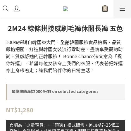
2M24 線條拼接感刷毛褲休閒長褲 五色
100%採購自韓國東大門，全館韓國服飾實品拍攝，品質
嚴格把關，打造與韓國女裝流行零時差，盡情享受簡約時
尚、質感舒適的正韓服飾！ Bonne Chance法文意為「祝
你好運」，希望每位女孩穿上我們的衣服，代表著把好運
穿上身帶著走；讓我們陪伴你的日常生活。
單筆服飾滿$2000免運! on selected categories
NT$1,280
官網為「少量現貨」+「預購」模式販售，追加期7-25個工
作日且不含假日，可等待者再下單，謝謝您的支持及配合。