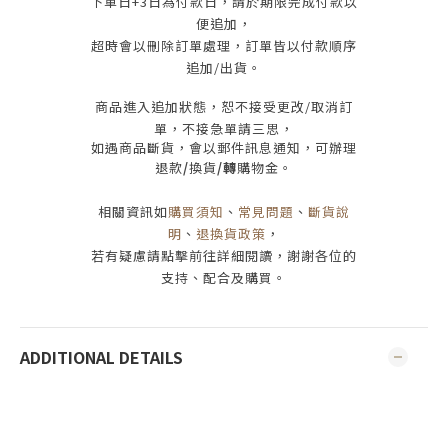
下單日
+3
日為付款日，請於期限完成付款
以
便追加，
超時會以刪除訂單處理，訂單皆以付款順序
追加/出貨
。
商品進入追加狀態，恕不接受
更改/取消
訂
單，
不接急單請三思
，
如遇商品斷貨，會以郵件訊息通知，可辦理
退款
/
換貨
/轉
購物金。
相關資訊如
購買須知
、
常見問題
、
斷貨說
明
、
退換貨政策
，
若有疑慮請點擊前往詳細閱讀，謝謝各位的
支持、配合及購買
。
ADDITIONAL DETAILS