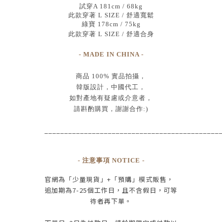
試穿A 181cm / 68kg
此款穿著 L SIZE / 舒適寬鬆
綠寶 178cm / 75kg
此款穿著 L SIZE / 舒適合身
- MADE IN CHINA -
商品
100% 實品拍攝
，
韓版設計，中國代工
，
如對產地有疑慮或介意者，
請斟酌購買，
謝謝合作:)
____________________________________________
- 注意事項 NOTICE -
官網為
「少量現貨」+
「預購」模式販售，
追加期為
7-25
個工作日
，且
不含假日
，
可等
待者再下單
。