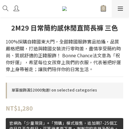
2M29 日常簡約感休閒直筒長褲 三色
100%採購自韓國東大門，全館韓國服飾實品拍攝，品質
嚴格把關，打造與韓國女裝流行零時差，盡情享受簡約時
尚、質感舒適的正韓服飾！ Bonne Chance法文意為「祝
你好運」，希望每位女孩穿上我們的衣服，代表著把好運
穿上身帶著走；讓我們陪伴你的日常生活。
單筆服飾滿$2000免運! on selected categories
NT$1,280
官網為「少量現貨」+「預購」模式販售，追加期7-25個工
作日且不含假日，可等待者再下單，謝謝您的支持及配合。