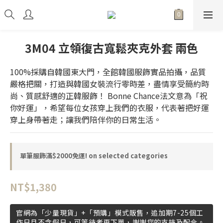
3M04 立領復古寬鬆夾克外套 兩色
100%採購自韓國東大門，全館韓國服飾實品拍攝，品質
嚴格把關，打造與韓國女裝流行零時差，盡情享受簡約時
尚、質感舒適的正韓服飾！ Bonne Chance法文意為「祝
你好運」，希望每位女孩穿上我們的衣服，代表著把好運
穿上身帶著走；讓我們陪伴你的日常生活。
單筆服飾滿$2000免運! on selected categories
NT$1,380
官網為「少量現貨」+「預購」模式販售，追加期7-25個工
作日且不含假日，可等待者再下單，謝謝您的支持及配合。