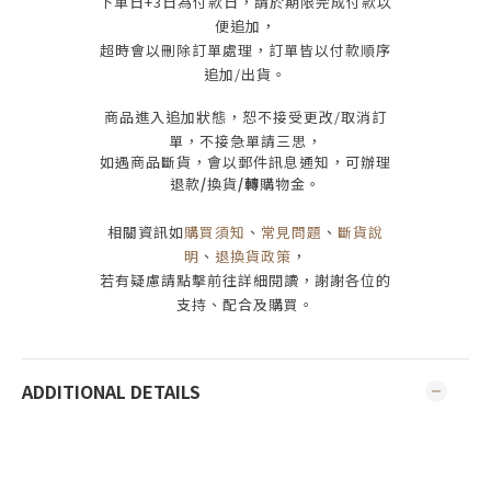
下單日
+3
日為付款日，請於期限完成付款
以
便追加，
超時會以刪除訂單處理，訂單皆以付款順序
追加/出貨
。
商品進入追加狀態，恕不接受
更改/取消
訂
單，
不接急單請三思
，
如遇商品斷貨，會以郵件訊息通知，可辦理
退款
/
換貨
/轉
購物金。
相關資訊如
購買須知
、
常見問題
、
斷貨說
明
、
退換貨政策
，
若有疑慮請點擊前往詳細閱讀，謝謝各位的
支持、配合及購買
。
ADDITIONAL DETAILS