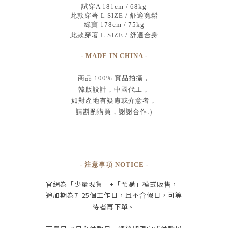
試穿A 181cm / 68kg
此款穿著 L SIZE / 舒適寬鬆
綠寶 178cm / 75kg
此款穿著 L SIZE / 舒適合身
- MADE IN CHINA -
商品
100% 實品拍攝
，
韓版設計，中國代工
，
如對產地有疑慮或介意者，
請斟酌購買，
謝謝合作:)
____________________________________________
- 注意事項 NOTICE -
官網為
「少量現貨」+
「預購」模式販售，
追加期為
7-25
個工作日
，且
不含假日
，
可等
待者再下單
。