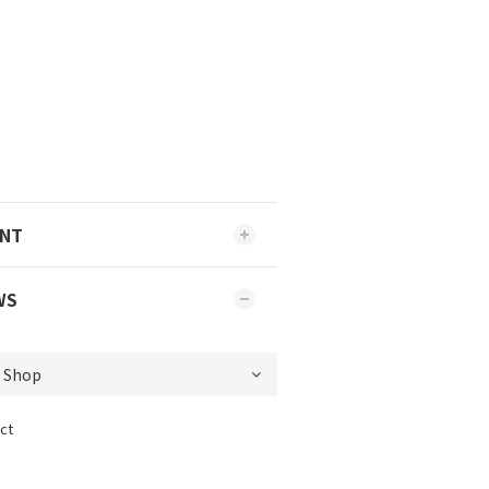
ENT
WS
ct