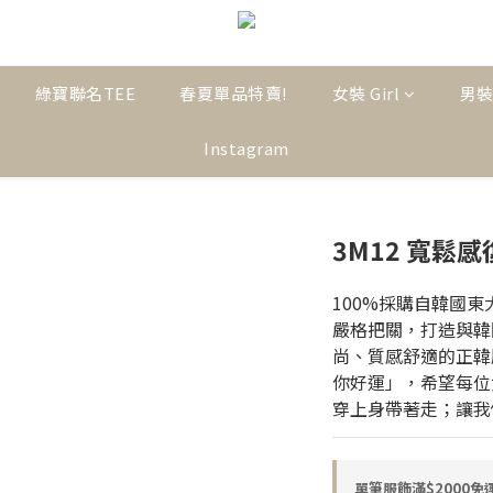
綠寶聯名TEE
春夏單品特賣!
女裝 Girl
男裝
Instagram
3M12 寬鬆
100%採購自韓國
嚴格把關，打造與韓
尚、質感舒適的正韓服飾
你好運」，希望每位
穿上身帶著走；讓我
單筆服飾滿$2000免運! o