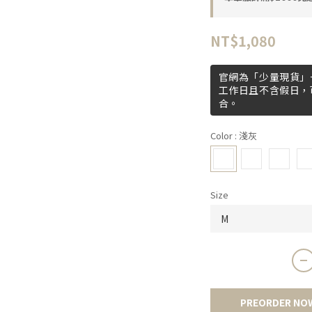
NT$1,080
官網為「少量現貨」+
工作日且不含假日，
合。
Color
: 淺灰
Size
PREORDER NO