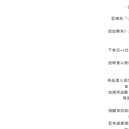
-
官網為
「
追加期為
7-
下單日
+3
日
超時會以刪
商品進入追
單
如遇商品斷
理
相關資訊如
若有疑慮請