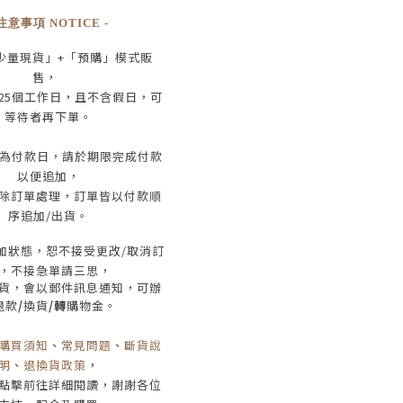
 注意事項 NOTICE -
少量現貨」+
「預購」模式販
售，
25
個工作日
，且
不含假日
，
可
等待者再下單
。
為付款日，請於期限完成付款
以便追加，
除訂單處理，訂單皆以付款順
序追加/出貨
。
加狀態，恕不接受
更改/取消
訂
，
不接急單請三思
，
貨，會以郵件訊息通知，可辦
退款
/
換貨
/轉
購物金。
購買須知
、
常見問題
、
斷貨說
明
、
退換貨政策
，
點擊前往詳細閱讀，謝謝各位