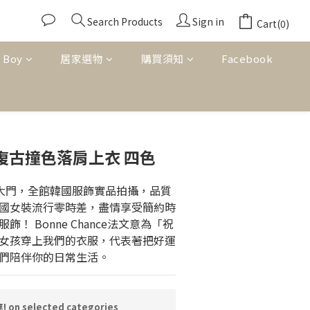
Search Products
Sign in
Cart(0)
 Boy
居家選物
購買須知
Facebook
BUY NOW
感復古撞色落肩上衣 四色
東大門，全館韓國服飾實品拍攝，品質
國女裝流行零時差，盡情享受簡約時
！ Bonne Chance法文意為「祝
女孩穿上我們的衣服，代表著把好運
們陪伴你的日常生活。
n selected categories