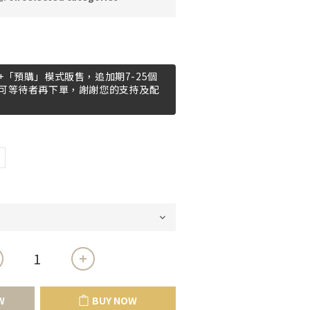
「預購」模式販售，追加期7-25個
可等待者再下單，謝謝您的支持及配
W
BUY NOW