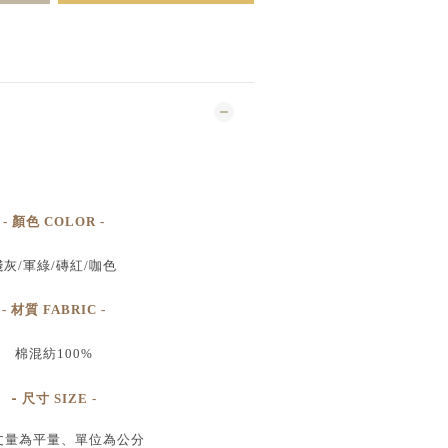
- 顏色 COLOR -
淺灰/軍綠/磚紅/咖色
- 材質 FABRIC -
棉混紡100%
-
尺寸
SIZE
-
丈量為平量、單位為公分