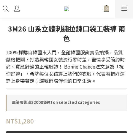
3M26 山系立體刺繡拉鍊口袋工裝褲 兩
色
100%採購自韓國東大門，全館韓國服飾實品拍攝，品質
嚴格把關，打造與韓國女裝流行零時差，盡情享受簡約時
尚、質感舒適的正韓服飾！ Bonne Chance法文意為「祝
你好運」，希望每位女孩穿上我們的衣服，代表著把好運
穿上身帶著走；讓我們陪伴你的日常生活。
單筆服飾滿$2000免運! on selected categories
NT$1,280