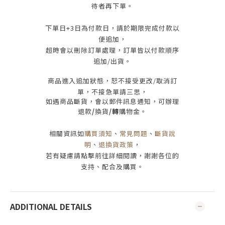
待者再下單
。
下單日
+3
日為付款日，請於期限完成付款
以
便追加，
超時會以刪除訂單處理，訂單皆以付款順序
追加/出貨
。
商品進入追加狀態，恕不接受
更改/取消
訂
單，
不接急單請三思
，
如遇商品斷貨，會以郵件訊息通知，可辦理
退款
/
換貨
/轉
購物金。
相關資訊如
購買須知
、
常見問題
、
斷貨說
明
、
退換貨政策
，
若有疑慮請點擊前往詳細閱讀，謝謝各位的
支持、配合及購買
。
ADDITIONAL DETAILS