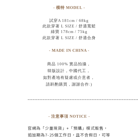
- 模特 MODEL -
試穿A 181cm / 68kg
此款穿著 L SIZE / 舒適寬鬆
綠寶 178cm / 75kg
此款穿著 L SIZE / 舒適合身
- MADE IN CHINA -
商品
100% 實品拍攝
，
韓版設計，中國代工
，
如對產地有疑慮或介意者，
請斟酌購買，
謝謝合作:)
____________________________________________
- 注意事項 NOTICE -
官網為
「少量現貨」+
「預購」模式販售，
追加期為
7-25
個工作日
，且
不含假日
，
可等