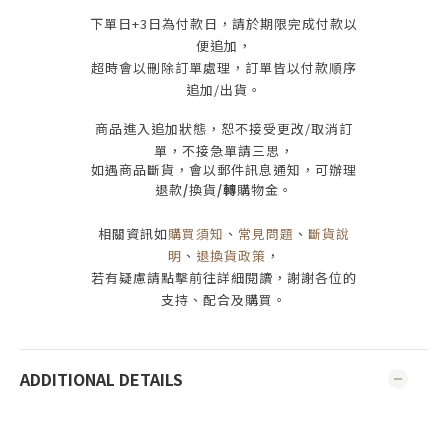
下單日
+3
日為付款日，請於期限完成付款
以
便追加，
超時會以刪除訂單處理，訂單皆以付款順序
追加/出貨
。
商品進入追加狀態，恕不接受
更改/取消
訂
單，
不接急單請三思
，
如遇商品斷貨，會以郵件訊息通知，可辦理
退款
/
換貨
/轉
購物金。
相關資訊如
購買須知
、
常見問題
、
斷貨說
明
、
退換貨政策
，
若有疑慮請點擊前往詳細閱讀，謝謝各位的
支持、配合及購買
。
ADDITIONAL DETAILS