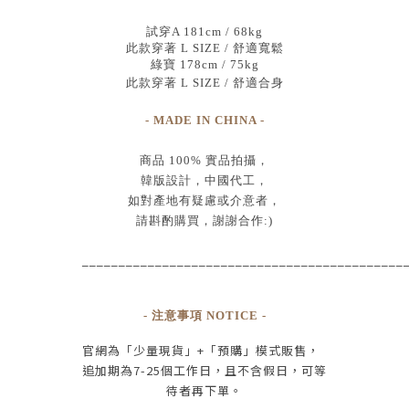
試穿A 181cm / 68kg
此款穿著 L SIZE / 舒適寬鬆
綠寶 178cm / 75kg
此款穿著 L SIZE / 舒適合身
- MADE IN CHINA -
商品
100% 實品拍攝
，
韓版設計，中國代工
，
如對產地有疑慮或介意者，
請斟酌購買，
謝謝合作:)
____________________________________________
- 注意事項 NOTICE -
官網為
「少量現貨」+
「預購」模式販售，
追加期為
7-25
個工作日
，且
不含假日
，
可等
待者再下單
。