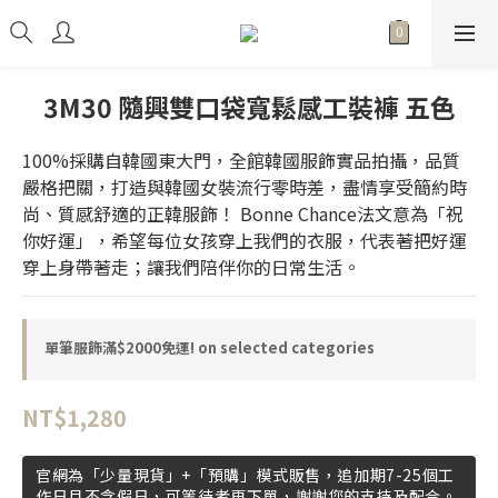
3M30 隨興雙口袋寬鬆感工裝褲 五色
100%採購自韓國東大門，全館韓國服飾實品拍攝，品質
嚴格把關，打造與韓國女裝流行零時差，盡情享受簡約時
尚、質感舒適的正韓服飾！ Bonne Chance法文意為「祝
你好運」，希望每位女孩穿上我們的衣服，代表著把好運
穿上身帶著走；讓我們陪伴你的日常生活。
單筆服飾滿$2000免運! on selected categories
NT$1,280
官網為「少量現貨」+「預購」模式販售，追加期7-25個工
作日且不含假日，可等待者再下單，謝謝您的支持及配合。