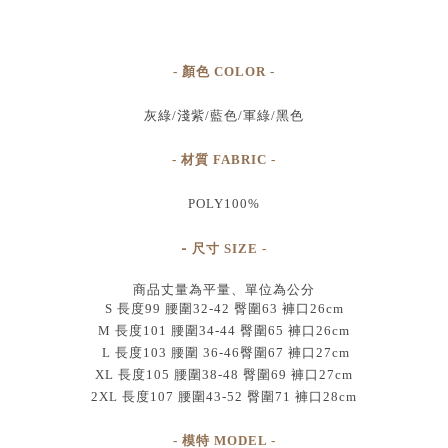
- 顏色 COLOR -
灰綠/
淺紫/
藍色/
軍綠/
黑
色
- 材質 FABRIC -
POLY100%
-
尺寸
SIZE
-
商品丈量為平量、單位為公分
S 長度99 腰圍32-42 臀圍63 褲口26cm
M 長度101 腰圍34-44 臀圍65 褲口26cm
L 長度103 腰圍 36-46臀圍67 褲口27cm
XL 長度105 腰圍38-48 臀圍69 褲口27cm
2XL 長度107 腰圍43-52 臀圍71 褲口28cm
- 模特 MODEL -