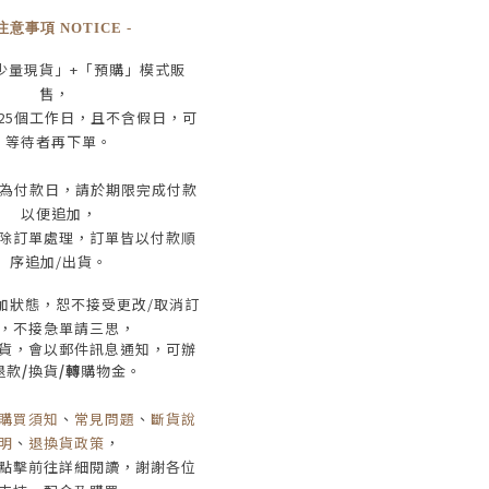
 注意事項 NOTICE -
少量現貨」+
「預購」模式販
售，
25
個工作日
，且
不含假日
，
可
等待者再下單
。
為付款日，請於期限完成付款
以便追加，
除訂單處理，訂單皆以付款順
序追加/出貨
。
加狀態，恕不接受
更改/取消
訂
，
不接急單請三思
，
貨，會以郵件訊息通知，可辦
退款
/
換貨
/轉
購物金。
購買須知
、
常見問題
、
斷貨說
明
、
退換貨政策
，
點擊前往詳細閱讀，謝謝各位