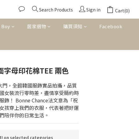
Search Products
Sign in
Cart(0)
 Boy
居家選物
購買須知
Facebook
BUY NOW
雙面字母印花棉TEE 兩色
東大門，全館韓國服飾實品拍攝，品質
國女裝流行零時差，盡情享受簡約時
！ Bonne Chance法文意為「祝
女孩穿上我們的衣服，代表著把好運
們陪伴你的日常生活。
n selected categories