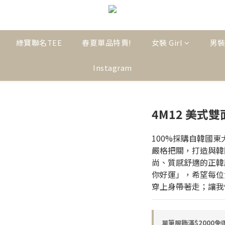
綠寶聯名TEE
春夏單品特賣!
女裝 Girl
男裝
Instagram
4M12 美式
100%採購自韓國
嚴格把關，打造與韓
尚、質感舒適的正韓服飾
你好運」，希望每位
穿上身帶著走；讓我
單筆服飾滿$2000免運! o