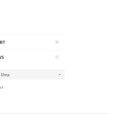
ENT
WS
ct