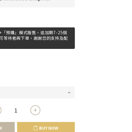
「預購」模式販售，追加期7-25個
可等待者再下單，謝謝您的支持及配
W
BUY NOW