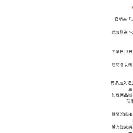
-
官網為
「
追加期為
7-
下單日
+3
日
超時會以刪
商品進入追
單
如遇商品斷
理
相關資訊如
若有疑慮請