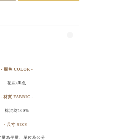
- 顏色 COLOR -
花灰/黑色
- 材質 FABRIC -
棉混紡100%
-
尺寸
SIZE
-
丈量為平量、單位為公分