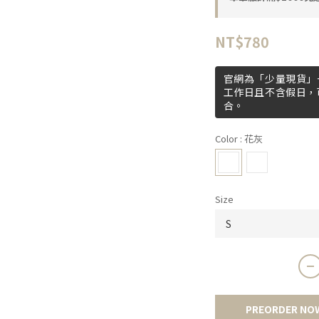
NT$780
官網為「少量現貨」+
工作日且不含假日，
合。
Color
: 花灰
Size
PREORDER NO