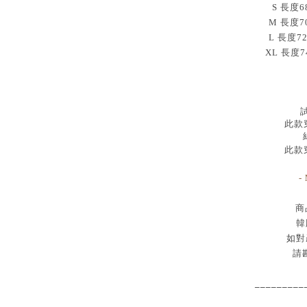
S 長度68
M 長度70
L 長度7
XL 長度7
試
此款穿
此款穿
-
商
韓
如對
請
_________