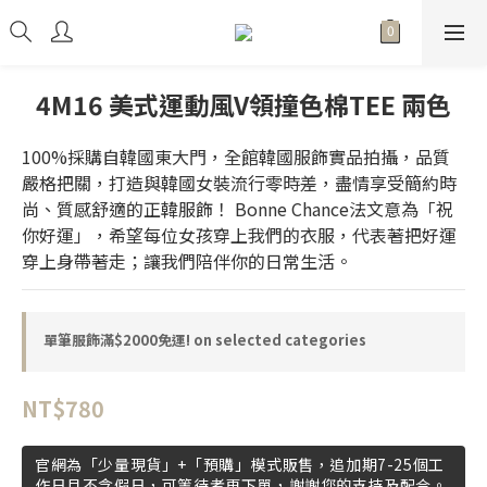
4M16 美式運動風V領撞色棉TEE 兩色
100%採購自韓國東大門，全館韓國服飾實品拍攝，品質
嚴格把關，打造與韓國女裝流行零時差，盡情享受簡約時
尚、質感舒適的正韓服飾！ Bonne Chance法文意為「祝
你好運」，希望每位女孩穿上我們的衣服，代表著把好運
穿上身帶著走；讓我們陪伴你的日常生活。
單筆服飾滿$2000免運! on selected categories
NT$780
官網為「少量現貨」+「預購」模式販售，追加期7-25個工
作日且不含假日，可等待者再下單，謝謝您的支持及配合。