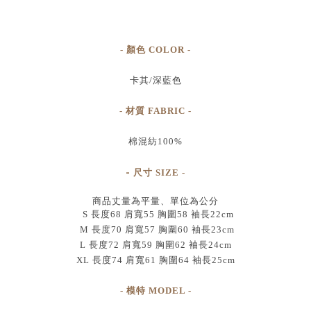
- 顏色 COLOR -
卡其/深藍色
- 材質 FABRIC -
棉混紡100%
-
尺寸
SIZE
-
商品丈量為平量、單位為公分
S 長度68 肩寬55 胸圍58 袖長22cm
M 長度70 肩寬57 胸圍60 袖長23cm
L 長度72 肩寬59 胸圍62 袖長24cm
XL 長度74 肩寬61 胸圍64 袖長25cm
- 模特 MODEL -