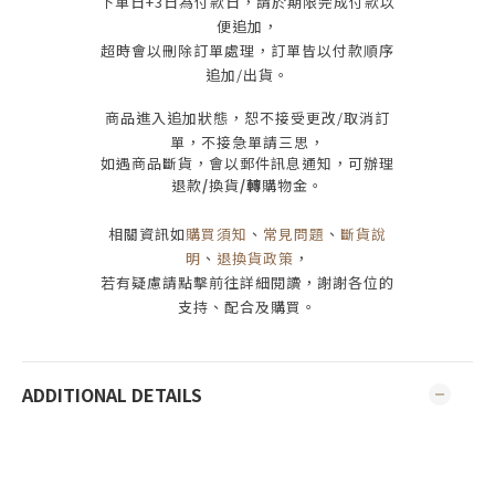
下單日
+3
日為付款日，請於期限完成付款
以
便追加，
超時會以刪除訂單處理，訂單皆以付款順序
追加/出貨
。
商品進入追加狀態，恕不接受
更改/取消
訂
單，
不接急單請三思
，
如遇商品斷貨，會以郵件訊息通知，可辦理
退款
/
換貨
/轉
購物金。
相關資訊如
購買須知
、
常見問題
、
斷貨說
明
、
退換貨政策
，
若有疑慮請點擊前往詳細閱讀，謝謝各位的
支持、配合及購買
。
ADDITIONAL DETAILS