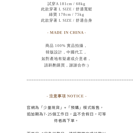
試穿A 181cm / 68kg
此款穿著 L SIZE / 舒適寬鬆
綠寶 178cm / 75kg
此款穿著 L SIZE / 舒適合身
- MADE IN CHINA -
商品
100% 實品拍攝
，
韓版設計，中國代工
，
如對產地有疑慮或介意者，
請斟酌購買，
謝謝合作:)
____________________________________________
- 注意事項 NOTICE -
官網為
「少量現貨」+
「預購」模式販售，
追加期為
7-25
個工作日
，且
不含假日
，
可等
待者再下單
。