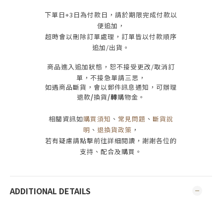
下單日
+3
日為付款日，請於期限完成付款
以
便追加，
超時會以刪除訂單處理，訂單皆以付款順序
追加/出貨
。
商品進入追加狀態，恕不接受
更改/取消
訂
單，
不接急單請三思
，
如遇商品斷貨，會以郵件訊息通知，可辦理
退款
/
換貨
/轉
購物金。
相關資訊如
購買須知
、
常見問題
、
斷貨說
明
、
退換貨政策
，
若有疑慮請點擊前往詳細閱讀，謝謝各位的
支持、配合及購買
。
ADDITIONAL DETAILS