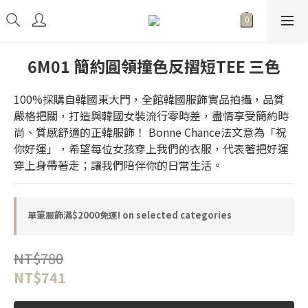
6M01 簡約圓領撞色反摺短TEE 三色
100%採購自韓國東大門，全館韓國服飾實品拍攝，品質
嚴格把關，打造與韓國女裝流行零時差，盡情享受簡約時
尚、質感舒適的正韓服飾！ Bonne Chance法文意為「祝
你好運」，希望每位女孩穿上我們的衣服，代表著把好運
穿上身帶著走；讓我們陪伴你的日常生活。
單筆服飾滿$2000免運! on selected categories
NT$780
NT$741