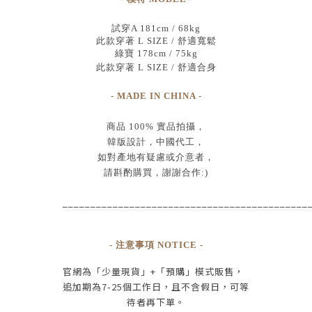
試穿A 181cm / 68kg
此款穿著 L SIZE / 舒適寬鬆
綠寶 178cm / 75kg
此款穿著 L SIZE / 舒適合身
- MADE IN CHINA -
商品
100% 實品拍攝
，
韓版設計，中國代工
，
如對產地有疑慮或介意者，
請斟酌購買，
謝謝合作:)
____________________________________________
- 注意事項 NOTICE -
官網為
「少量現貨」+
「預購」模式販售，
追加期為
7-25
個工作日
，且
不含假日
，
可等
待者再下單
。