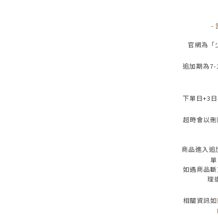
-
官網為
「
追加期為
7-
下單日
+3
日
超時會以刪
商品進入追
單
如遇商品斷
理
相關資訊如