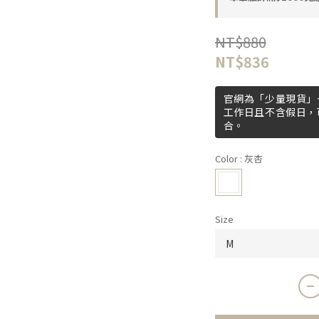
NT$880
NT$836
官網為「少量現貨」+
工作日且不含假日，
合。
Color
: 灰杏
Size