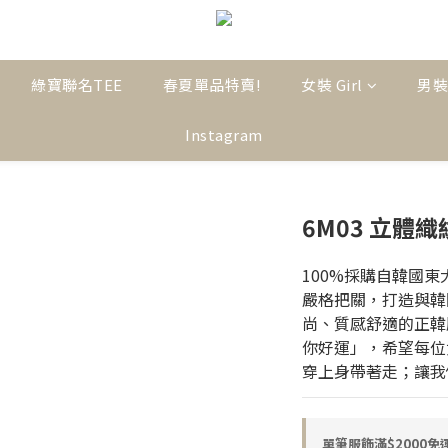
綠寶聯名TEE
春夏單品特賣!
女裝 Girl
男裝
Instagram
6M03 立體織
100%採購自韓國
嚴格把關，打造與韓
尚、質感舒適的正韓服飾
你好運」，希望每位
穿上身帶著走；讓我
單筆服飾滿$2000免運! o