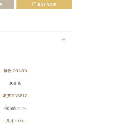
W
BUY NOW
- 顏色 COLOR -
灰杏色
- 材質 FABRIC -
棉混紡100%
-
尺寸
SIZE
-