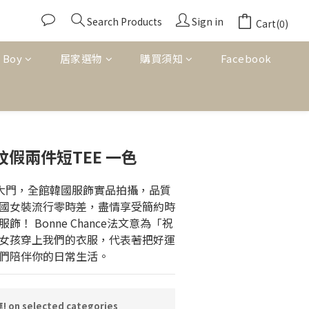
Search Products
Sign in
Cart(0)
 Boy
居家選物
購買須知
Facebook
BUY NOW
紋假兩件短TEE 一色
東大門，全館韓國服飾實品拍攝，品質
國女裝流行零時差，盡情享受簡約時
！ Bonne Chance法文意為「祝
女孩穿上我們的衣服，代表著把好運
們陪伴你的日常生活。
n selected categories