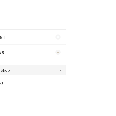
ENT
WS
ct