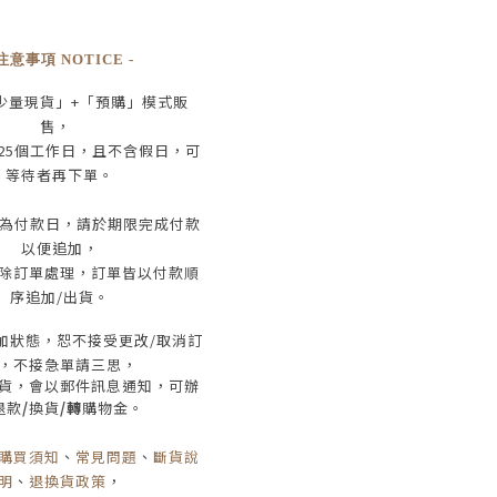
 注意事項 NOTICE -
少量現貨」+
「預購」模式販
售，
25
個工作日
，且
不含假日
，
可
等待者再下單
。
為付款日，請於期限完成付款
以便追加，
除訂單處理，訂單皆以付款順
序追加/出貨
。
加狀態，恕不接受
更改/取消
訂
，
不接急單請三思
，
貨，會以郵件訊息通知，可辦
退款
/
換貨
/轉
購物金。
購買須知
、
常見問題
、
斷貨說
明
、
退換貨政策
，