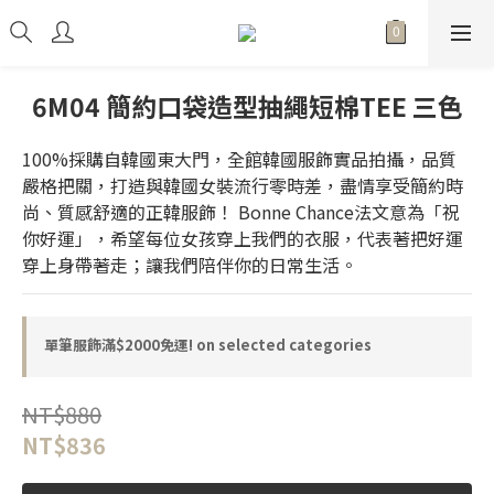
6M04 簡約口袋造型抽繩短棉TEE 三色
100%採購自韓國東大門，全館韓國服飾實品拍攝，品質
嚴格把關，打造與韓國女裝流行零時差，盡情享受簡約時
尚、質感舒適的正韓服飾！ Bonne Chance法文意為「祝
你好運」，希望每位女孩穿上我們的衣服，代表著把好運
穿上身帶著走；讓我們陪伴你的日常生活。
單筆服飾滿$2000免運! on selected categories
NT$880
NT$836