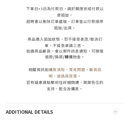
下單日
+3
日為付款日，請於期限完成付款
以
便追加，
超時會以刪除訂單處理，訂單皆以付款順序
追加/出貨
。
商品進入追加狀態，恕不接受
更改/取消
訂
單，
不接急單請三思
，
如遇商品斷貨，會以郵件訊息通知，可辦理
退款
/
換貨
/轉
購物金。
相關資訊如
購買須知
、
常見問題
、
斷貨說
明
、
退換貨政策
，
若有疑慮請點擊前往詳細閱讀，謝謝各位的
支持、配合及購買
。
ADDITIONAL DETAILS