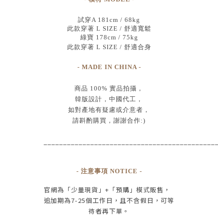
試穿A 181cm / 68kg
此款穿著 L SIZE / 舒適寬鬆
綠寶 178cm / 75kg
此款穿著 L SIZE / 舒適合身
- MADE IN CHINA -
商品
100% 實品拍攝
，
韓版設計，中國代工
，
如對產地有疑慮或介意者，
請斟酌購買，
謝謝合作:)
____________________________________________
- 注意事項 NOTICE -
官網為
「少量現貨」+
「預購」模式販售，
追加期為
7-25
個工作日
，且
不含假日
，
可等
待者再下單
。