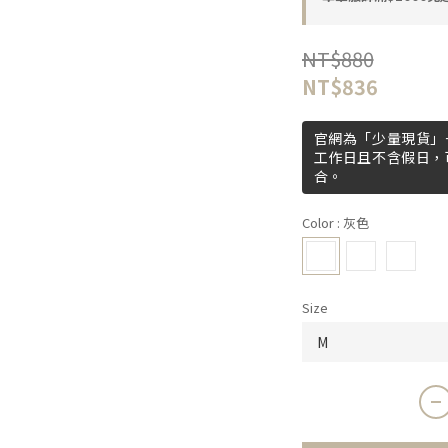
NT$880
NT$836
官網為「少量現貨」+
工作日且不含假日，
合。
Color
: 灰色
Size