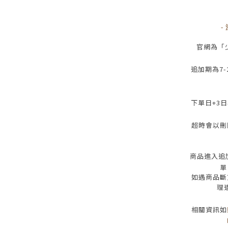
-
官網為
「
追加期為
7-
下單日
+3
日
超時會以刪
商品進入追
單
如遇商品斷
理
相關資訊如