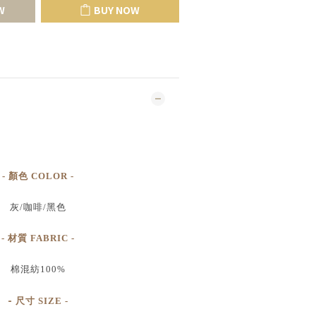
W
BUY NOW
- 顏色 COLOR -
灰/咖啡/黑色
- 材質 FABRIC -
棉混紡100%
-
尺寸
SIZE
-