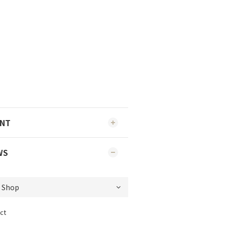
ENT
WS
ct