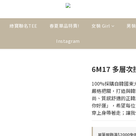
綠寶聯名TEE
春夏單品特賣!
女裝 Girl
男裝
Instagram
6M17 多層次
100%採購自韓國
嚴格把關，打造與韓
尚、質感舒適的正韓服飾
你好運」，希望每位
穿上身帶著走；讓我
單筆服飾滿$2000免運! o