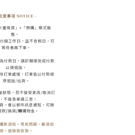
 注意事項 NOTICE -
少量現貨」+
「預購」模式販
售，
25
個工作日
，且
不含假日
，
可
等待者再下單
。
為付款日，請於期限完成付款
以便追加，
除訂單處理，訂單皆以付款順
序追加/出貨
。
加狀態，恕不接受
更改/取消
訂
，
不接急單請三思
，
貨，會以郵件訊息通知，可辦
退款
/
換貨
/轉
購物金。
購買須知
、
常見問題
、
斷貨說
明
、
退換貨政策
，