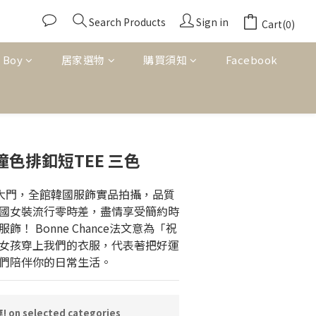
Search Products
Sign in
Cart(0)
 Boy
居家選物
購買須知
Facebook
BUY NOW
撞色排釦短TEE 三色
東大門，全館韓國服飾實品拍攝，品質
國女裝流行零時差，盡情享受簡約時
！ Bonne Chance法文意為「祝
女孩穿上我們的衣服，代表著把好運
們陪伴你的日常生活。
n selected categories