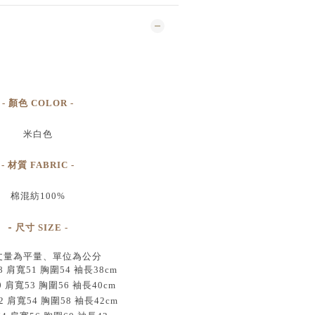
- 顏色 COLOR -
米白色
- 材質 FABRIC -
棉混紡100%
-
尺寸
SIZE
-
丈量為平量、單位為公分
 肩寬51 胸圍54 袖長38cm
0 肩寬53 胸圍56 袖長40cm
2 肩寬54 胸圍58 袖長42cm