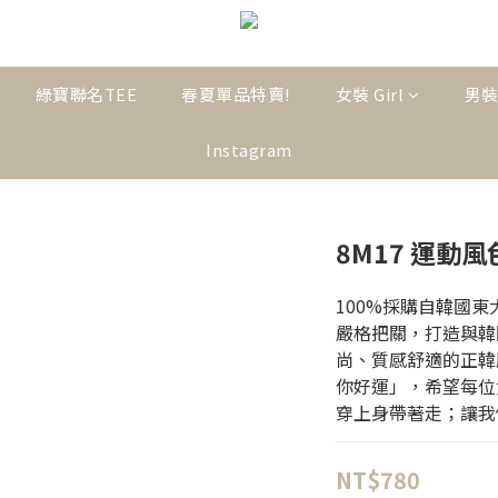
綠寶聯名TEE
春夏單品特賣!
女裝 Girl
男裝
Instagram
8M17 運動
100%採購自韓國
嚴格把關，打造與韓
尚、質感舒適的正韓服飾
你好運」，希望每位
穿上身帶著走；讓我
NT$780