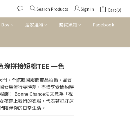
Search Products
Sign in
Cart(0)
 Boy
居家選物
購買須知
Facebook
BUY NOW
風色塊拼接短棉TEE 一色
東大門，全館韓國服飾實品拍攝，品質
國女裝流行零時差，盡情享受簡約時
！ Bonne Chance法文意為「祝
女孩穿上我們的衣服，代表著把好運
們陪伴你的日常生活。