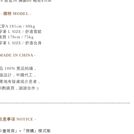
74 肩寬56 胸圍60 袖長43cm
- 模特 MODEL -
穿A 181cm / 68kg
著 L SIZE / 舒適寬鬆
綠寶 178cm / 75kg
著 L SIZE / 舒適合身
 MADE IN CHINA -
品
100% 實品拍攝
，
版設計，中國代工
，
產地有疑慮或介意者，
斟酌購買，
謝謝合作:)
____________________________________
___________________
 注意事項 NOTICE -
少量現貨」+
「預購」模式販