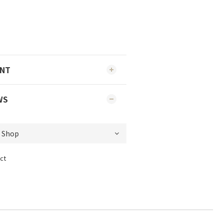
ENT
WS
ct