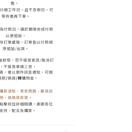
售，
25
個工作日
，且
不含假日
，
可
等待者再下單
。
為付款日，請於期限完成付款
以便追加，
除訂單處理，訂單皆以付款順
序追加/出貨
。
加狀態，恕不接受
更改/取消
訂
，
不接急單請三思
，
貨，會以郵件訊息通知，可辦
退款
/
換貨
/轉
購物金。
購買須知
、
常見問題
、
斷貨說
明
、
退換貨政策
，
點擊前往詳細閱讀，謝謝各位
支持、配合及購買
。