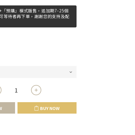
「預購」模式販售，追加期7-25個
可等待者再下單，謝謝您的支持及配
W
BUY NOW