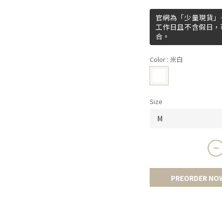
官網為「少量現貨」+
工作日且不含假日，
合。
Color
: 米白
Size
PREORDER NO