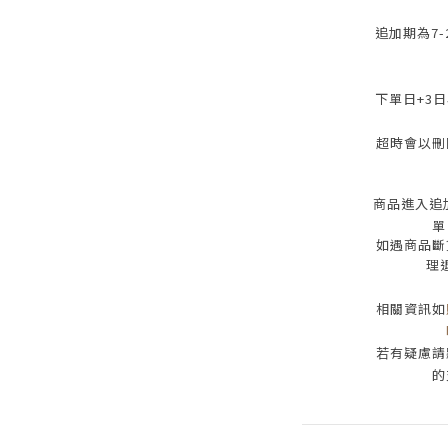
追加期為
7-
下單日
+3
日
超時會以刪
商品進入追
單
如遇商品斷
理
相關資訊如
若有疑慮請
的