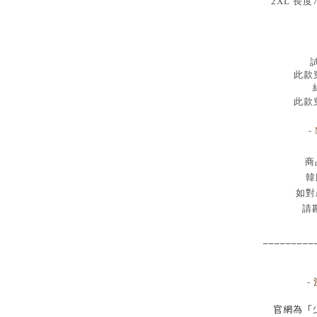
2XL 長度
試
此款穿
此款穿
-
商
韓
如對
請
_________
-
官網為
「