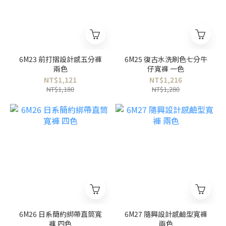
6M23 前打摺設計感五分褲
6M25 復古水洗刷色七分牛
兩色
仔寬褲 一色
NT$1,121
NT$1,216
NT$1,180
NT$1,280
6M26 日系簡約綁帶直筒寬
6M27 隨興設計感鹼型寬褲
褲 四色
兩色