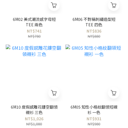
6M02 美式潮流感字母短
6M06 不對稱刺繡造型短
TEE 兩色
TEE 四色
NT$741
NT$836
NT$780
NT$880
6M10 度假感雕花鏤空翻領
6M05 知性小格紋翻領短襯
襯衫 三色
衫 一色
NT$1,026
NT$931
NT$1,080
NT$980