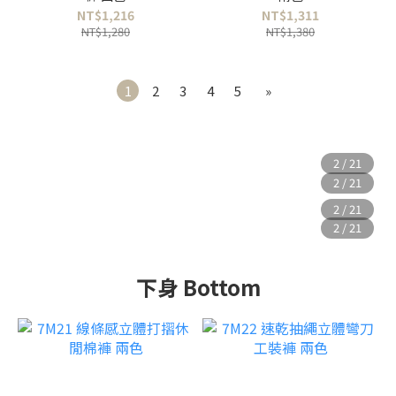
NT$1,216
NT$1,311
NT$1,280
NT$1,380
1
2
3
4
5
»
下身 Bottom