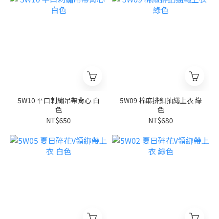
5W10 平口刺繡吊帶背心 白
5W09 棉麻排釦抽繩上衣 綠
色
色
NT$650
NT$680