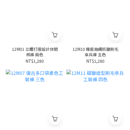
12M01 立體打摺設計休閒
12M10 機能抽繩抓皺刷毛
棉褲 兩色
傘兵褲 五色
NT$1,280
NT$1,280