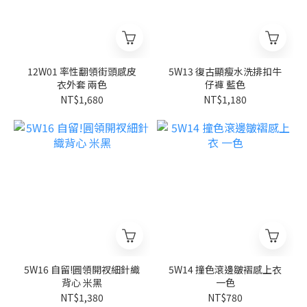
12W01 率性翻領街頭感皮
5W13 復古顯瘦水洗排扣牛
衣外套 兩色
仔褲 藍色
NT$1,680
NT$1,180
5W16 自留!圓領開衩細針織
5W14 撞色滾邊皺褶感上衣
背心 米黑
一色
NT$1,380
NT$780