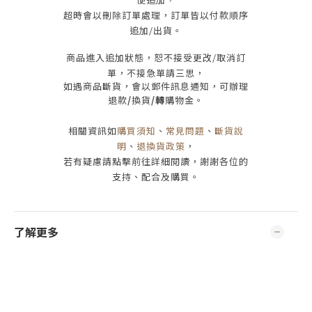
超時會以刪除訂單處理，訂單皆以付款順序
追加/出貨
。
商品進入追加狀態，恕不接受
更改/取消
訂
單，
不接急單請三思
，
如遇商品斷貨，會以郵件訊息通知，可辦理
退款
/
換貨
/轉
購物金。
相關資訊如
購買須知
、
常見問題
、
斷貨說
明
、
退換貨政策
，
若有疑慮請點擊前往詳細閱讀，謝謝各位的
支持、配合及購買
。
了解更多