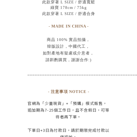
此款穿著 L SIZE / 舒適寬鬆
綠寶 178cm / 75kg
此款穿著 L SIZE / 舒適合身
- MADE IN CHINA -
商品
100% 實品拍攝
，
韓版設計，中國代工
，
如對產地有疑慮或介意者，
請斟酌購買，
謝謝合作:)
____________________________________________
- 注意事項 NOTICE -
官網為
「少量現貨」+
「預購」模式販售，
追加期為
7-25
個工作日
，且
不含假日
，
可等
待者再下單
。
下單日
+3
日為付款日，請於期限完成付款
以
便追加，