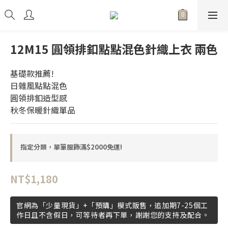
12M15 圓領排釦點點混色針織上衣 兩色
基礎款推薦!
日雜風點點混色
圓領排釦造型感
秋冬保暖針織單品
指定分類，單筆服飾滿$2000免運!
NT$1,180
官網為「少量現貨」+「預購」模式販售，追加期7-25個工
作日且不含假日，可等待者再下單，謝謝您的支持及配合。