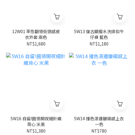
12W01 率性翻領街頭感皮
5W13 復古顯瘦水洗排扣牛
衣外套 兩色
仔褲 藍色
NT$1,680
NT$1,180
5W16 自留!圓領開衩細針織
5W14 撞色滾邊皺褶感上衣
背心 米黑
一色
NT$1,380
NT$780