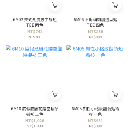
6M02 美式潮流感字母短
6M06 不對稱刺繡造型短
TEE 兩色
TEE 四色
NT$741
NT$836
NT$780
NT$880
6M10 度假感雕花鏤空翻領
6M05 知性小格紋翻領短襯
襯衫 三色
衫 一色
NT$1,026
NT$931
NT$1,080
NT$980