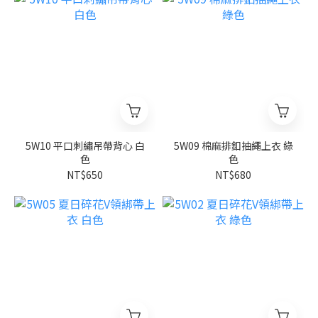
5W10 平口刺繡吊帶背心 白
5W09 棉麻排釦抽繩上衣 綠
色
色
NT$650
NT$680