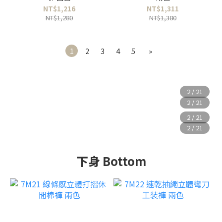
NT$1,216
NT$1,311
NT$1,280
NT$1,380
1
2
3
4
5
»
下身 Bottom