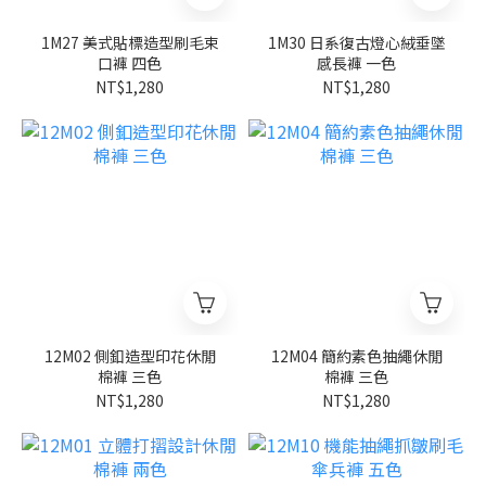
1M27 美式貼標造型刷毛束
1M30 日系復古燈心絨垂墜
口褲 四色
感長褲 一色
NT$1,280
NT$1,280
12M02 側釦造型印花休閒
12M04 簡約素色抽繩休閒
棉褲 三色
棉褲 三色
NT$1,280
NT$1,280