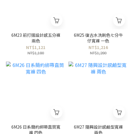
6M23 前打摺設計感五分褲
6M25 復古水洗刷色七分牛
兩色
仔寬褲 一色
NT$1,121
NT$1,216
NT$1,180
NT$1,280
6M26 日系簡約綁帶直筒寬
6M27 隨興設計感鹼型寬褲
褲 四色
兩色