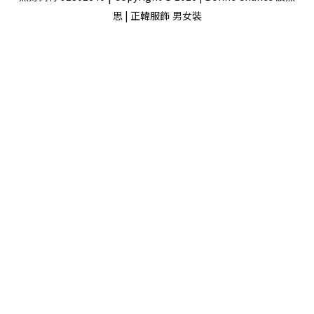
思 | 正韓服飾
男女裝