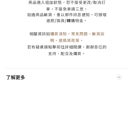
商品進入追加狀態，恕不接受
更改/取消
訂
單，
不接急單請三思
，
如遇商品斷貨，會以郵件訊息通知，可辦理
退款
/
換貨
/轉
購物金。
相關資訊如
購買須知
、
常見問題
、
斷貨說
明
、
退換貨政策
，
若有疑慮請點擊前往詳細閱讀，謝謝各位的
支持、配合及購買
。
了解更多