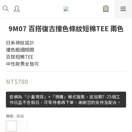
9M07 百搭復古撞色條紋短棉TEE 兩色
日系條紋設計
撞色粗細相間
百搭短棉TEE
中性款男女皆可
NT$780
官網為「少量現貨」+「預購」模式販售，追加期7-25個工
作日且不含假日，可等待者再下單，謝謝您的支持及配合。
顏色
: 米白