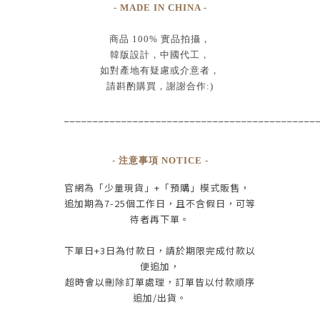
- MADE IN CHINA -
商品
100% 實品拍攝
，
韓版設計，中國代工
，
如對產地有疑慮或介意者，
請斟酌購買，
謝謝合作:)
____________________________________________
- 注意事項 NOTICE -
官網為
「少量現貨」+
「預購」模式販售，
追加期為
7-25
個工作日
，且
不含假日
，
可等
待者再下單
。
下單日
+3
日為付款日，請於期限完成付款
以
便追加，
超時會以刪除訂單處理，訂單皆以付款順序
追加/出貨
。