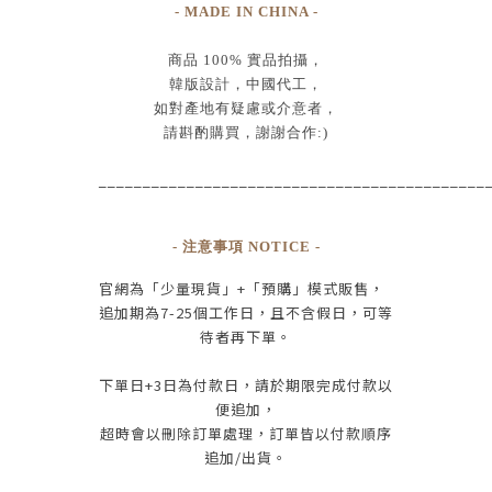
- MADE IN CHINA -
商品
100% 實品拍攝
，
韓版設計，中國代工
，
如對產地有疑慮或介意者，
請斟酌購買，
謝謝合作:)
____________________________________________
- 注意事項 NOTICE -
官網為
「少量現貨」+
「預購」模式販售，
追加期為
7-25
個工作日
，且
不含假日
，
可等
待者再下單
。
下單日
+3
日為付款日，請於期限完成付款
以
便追加，
超時會以刪除訂單處理，訂單皆以付款順序
追加/出貨
。