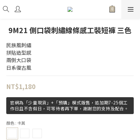
9M21 側口袋刺繡線條感工裝短褲 三色
民族風刺繡
拼貼造型感
兩側大口袋
日系復古風
NT$1,180
官網為「少量現貨」+「預購」模式販售，追加期7-25個工
作日且不含假日，可等待者再下單，謝謝您的支持及配合。
顏色
: 卡其