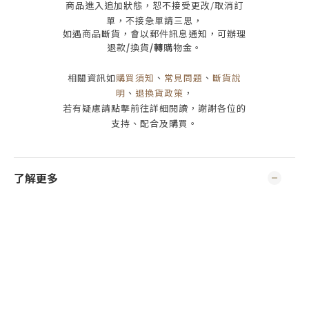
商品進入追加狀態，恕不接受
更改/取消
訂
單，
不接急單請三思
，
如遇商品斷貨，會以郵件訊息通知，可辦理
退款
/
換貨
/轉
購物金。
相關資訊如
購買須知
、
常見問題
、
斷貨說
明
、
退換貨政策
，
若有疑慮請點擊前往詳細閱讀，謝謝各位的
支持、配合及購買
。
了解更多