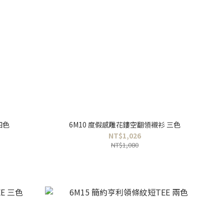
四色
6M10 度假感雕花鏤空翻領襯衫 三色
NT$1,026
NT$1,080