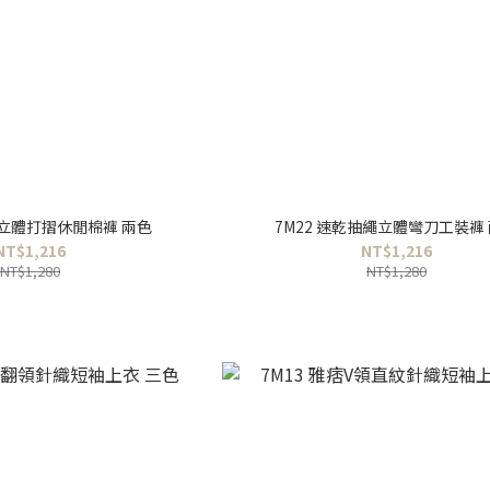
感立體打摺休閒棉褲 兩色
7M22 速乾抽繩立體彎刀工裝褲
NT$1,216
NT$1,216
NT$1,280
NT$1,280