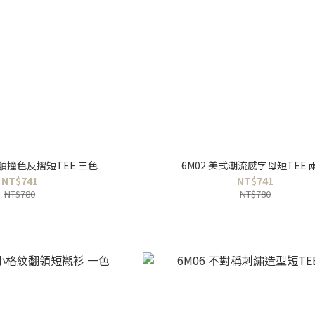
圓領撞色反摺短TEE 三色
6M02 美式潮流感字母短TEE 
NT$741
NT$741
NT$780
NT$780