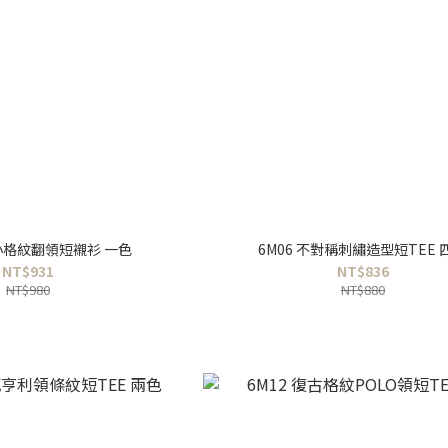
性小格紋翻領短襯衫 一色
6M06 不對稱刺繡造型短TEE 
NT$931
NT$836
NT$980
NT$880