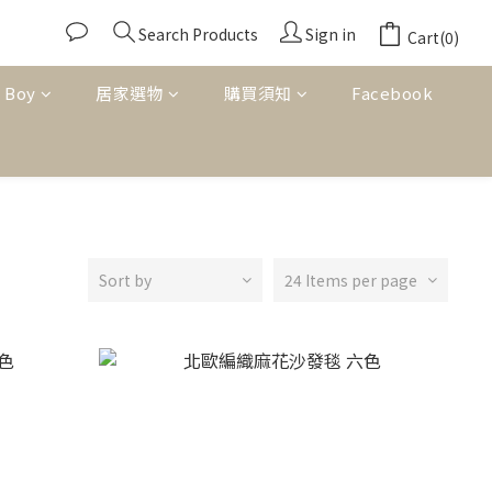
Search Products
Sign in
Cart(0)
 Boy
居家選物
購買須知
Facebook
Sort by
24 Items per page