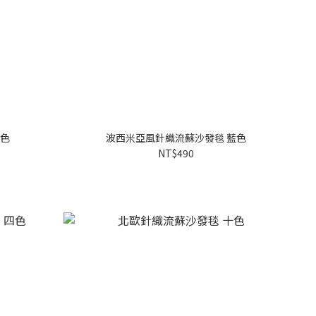
米色
波西米亞風針織流蘇沙發毯 藍色
NT$490