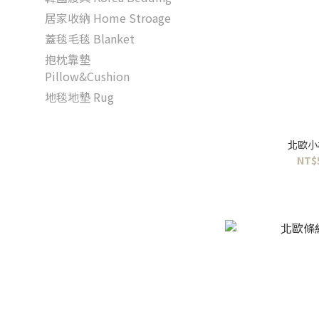
居家收納 Home Stroage
蓋毯毛毯 Blanket
抱枕靠墊
Pillow&Cushion
地毯地墊 Rug
北歐小
NT$