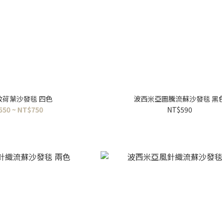
紋荷葉沙發毯 四色
波西米亞圖騰流蘇沙發毯 黑
550 ~ NT$750
NT$590