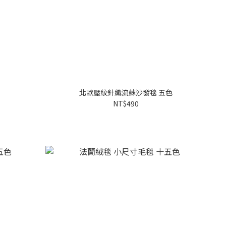
色
北歐壓紋針織流蘇沙發毯 五色
NT$490