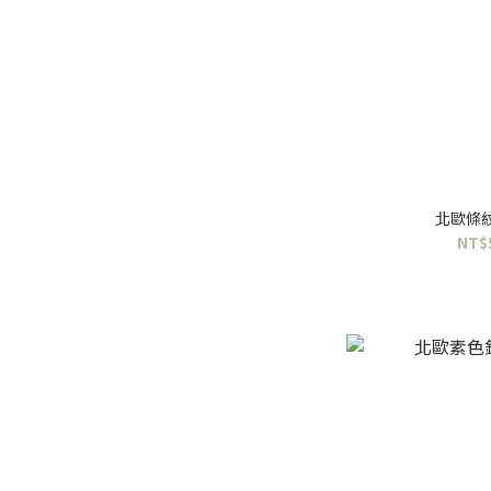
北歐條
NT$