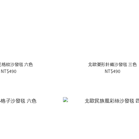
花格紋沙發毯 六色
北歐菱形針織沙發毯 三色
NT$490
NT$490