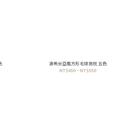
色
波希米亞風方形毛球抱枕 五色
NT$450 ~ NT$550