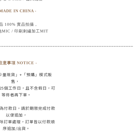
 MADE IN CHINA -
品
100% 實品拍攝
，
MIC /
印刷刺繡加工MIT
____________________________________
___________________
 注意事項 NOTICE -
少量現貨」+
「預購」模式販
售，
25
個工作日
，且
不含假日
，
可
等待者再下單
。
為付款日，請於期限完成付款
以便追加，
除訂單處理，訂單皆以付款順
序追加/出貨
。