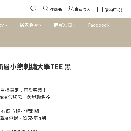
找商品
會員登入
購物車(0)
oy
居家選物
購買須知
Facebook
漸層小熊刺繡大學TEE 黑
輸入，目標鎖定：可愛突襲！
Chance 波熊思｜跨界聯名🐻
觸感系！右臂 立體小熊刺繡
漸層包邊，質感摸得到