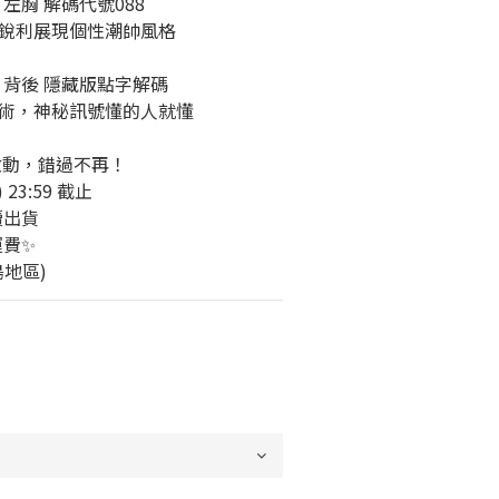
來感！左胸 解碼代號088
銳利展現個性潮帥風格
神秘感！背後 隱藏版點字解碼
術，神秘訊號懂的人就懂
啟動，錯過不再！
23:59 截止 
續出貨
運費✨
地區)