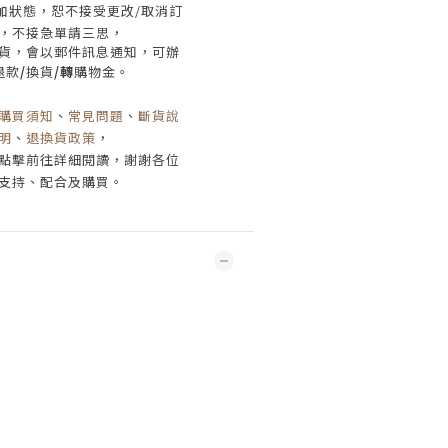
加狀態，恕不接受
更改/取消
訂
，
不接急單請三思
，
貨，會以郵件訊息通知，可辦
退款
/
換貨
/轉
購物金。
購買須知
、
常見問題
、
斷貨說
明
、
退換貨政策
，
點擊前往詳細閱讀，謝謝各位
支持、配合及購買
。