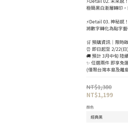
⚡️Detail 02. 未
極簡黑白漸層轉印，
⚡️Detail 03. 
將數字轉化為點字藝
🛒 預購資訊｜限時
⏰ 即日起至 2/22(日) 
🚚 預計 3月中旬 陸
✨ 任選兩件 即享免
(僅限台灣本島及離島
NT$1,380
NT$1,199
顏色