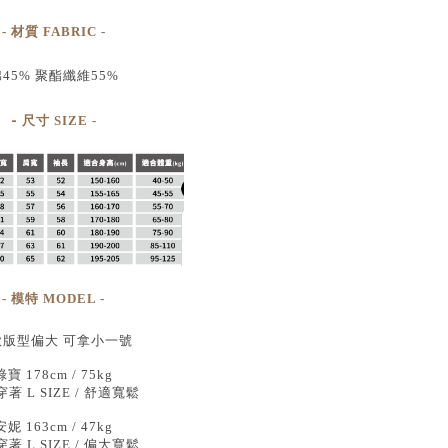
- 材質 FABRIC -
45% 聚酯纖維55%
-
尺寸
SIZE
-
- 模特 MODEL -
款版型偏大 可拿小一號
綠寶 178cm / 75kg
著 L SIZE / 舒適寬鬆
安妮 163cm / 47kg
著 L SIZE / 偏大寬鬆