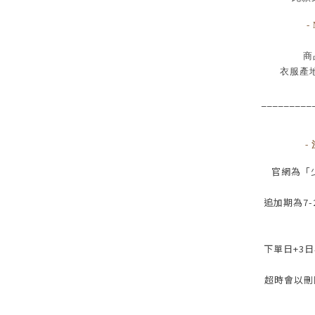
-
商
衣服產地
_________
-
官網為
「
追加期為
7-
下單日
+3
日
超時會以刪