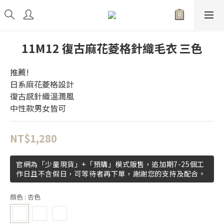
11M12 復古麻花菱格針織毛衣 三色
推薦!
日系麻花菱格設計
復古感針織溫潤風
中性款男女皆可
NT$1,280
官網為「少量現貨」+「預購」模式販售，追加期7-25個工
作日且不含假日，可等待者再下單，謝謝您的支持及配合。
顏色
: 杏色