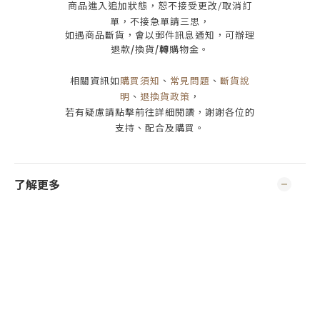
商品進入追加狀態，恕不接受
更改/取消
訂
單，
不接急單請三思
，
如遇商品斷貨，會以郵件訊息通知，可辦理
退款
/
換貨
/轉
購物金。
相關資訊如
購買須知
、
常見問題
、
斷貨說
明
、
退換貨政策
，
若有疑慮請點擊前往詳細閱讀，謝謝各位的
支持、配合及購買
。
了解更多