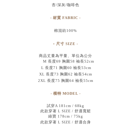
杏/深灰/咖啡色
- 材質 FABRIC -
棉混紡100%
-
尺寸
SIZE
-
商品丈量為平量、單位為公分
M 長度69 胸圍58 袖長52cm
L 長度71 胸圍60 袖長53cm
XL 長度73 胸圍62 袖長54cm
2XL 長度75 胸圍64 袖長55cm
- 模特 MODEL -
試穿A 181cm / 68kg
此款穿著 L SIZE / 舒適寬鬆
綠寶 178cm / 75kg
此款穿著 L SIZE / 舒適合身