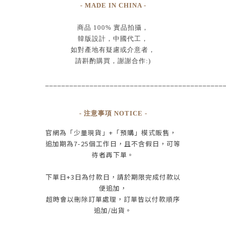
- MADE IN CHINA -
商品
100% 實品拍攝
，
韓版設計，中國代工
，
如對產地有疑慮或介意者，
請斟酌購買，
謝謝合作:)
____________________________________________
- 注意事項 NOTICE -
官網為
「少量現貨」+
「預購」模式販售，
追加期為
7-25
個工作日
，且
不含假日
，
可等
待者再下單
。
下單日
+3
日為付款日，請於期限完成付款
以
便追加，
超時會以刪除訂單處理，訂單皆以付款順序
追加/出貨
。