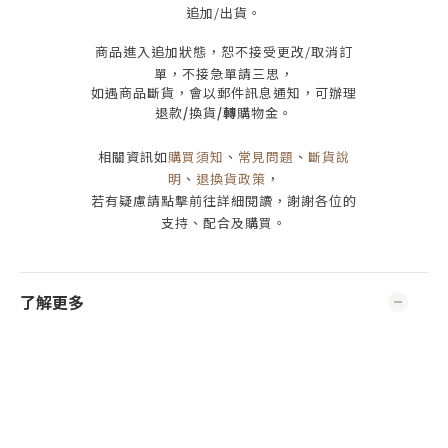
追加/出貨
。
商品進入追加狀態，恕不接受
更改/取消
訂
單，
不接急單請三思
，
如遇商品斷貨，會以郵件訊息通知，可辦理
退款
/
換貨
/轉
購物金。
相關資訊如
購買須知
、
常見問題
、
斷貨說
明
、
退換貨政策
，
若有疑慮請點擊前往詳細閱讀，謝謝各位的
支持、配合及購買
。
了解更多