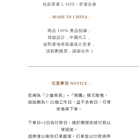
此款穿著 L SIZE / 舒適合身
- MADE IN CHINA -
商品
100% 實品拍攝
，
韓版設計，中國代工
，
如對產地有疑慮或介意者，
請斟酌購買，
謝謝合作:)
____________________________________________
- 注意事項 NOTICE -
官網為
「少量現貨」+
「預購」模式販售，
追加期為
7-25
個工作日
，且
不含假日
，
可等
待者再下單
。
下單日
+3
日為付款日，請於期限完成付款
以
便追加，
超時會以刪除訂單處理，訂單皆以付款順序