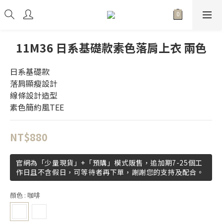
11M36 日系基礎款素色落肩上衣 兩色
日系基礎款
落肩顯瘦設計
線條設計造型
素色簡約風TEE
NT$880
官網為「少量現貨」+「預購」模式販售，追加期7-25個工
作日且不含假日，可等待者再下單，謝謝您的支持及配合。
顏色
: 咖啡