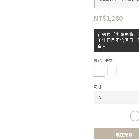
NT$1,280
官網為「少量現貨」+
工作日且不含假日，
合。
顏色
: 卡其
尺寸
現在預購