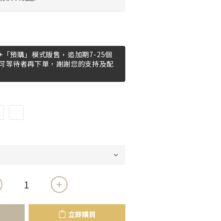
「預購」模式販售，追加期7-25個
可等待者再下單，謝謝您的支持及配
立即購買