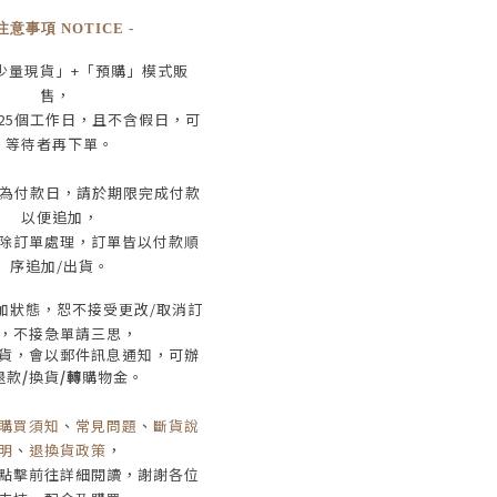
 注意事項 NOTICE -
少量現貨」+
「預購」模式販
售，
25
個工作日
，且
不含假日
，
可
等待者再下單
。
為付款日，請於期限完成付款
以便追加，
除訂單處理，訂單皆以付款順
序追加/出貨
。
加狀態，恕不接受
更改/取消
訂
，
不接急單請三思
，
貨，會以郵件訊息通知，可辦
退款
/
換貨
/轉
購物金。
購買須知
、
常見問題
、
斷貨說
明
、
退換貨政策
，
點擊前往詳細閱讀，謝謝各位