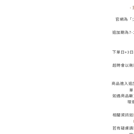
-
官網為
「
追加期為
7-
下單日
+3
日
超時會以刪
商品進入追
單
如遇商品斷
理
相關資訊如
若有疑慮請