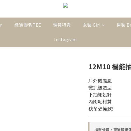
r.
綠寶聯名TEE
現貨特賣
女裝 Girl
男裝 B
Instagram
12M10 機
戶外機能風
微抓皺造型
下抽繩設計
內刷毛材質
秋冬必備款!
指定分類，單筆服飾滿$