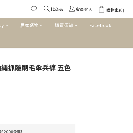
找商品
會員登入
購物車(0)
oy
居家選物
購買須知
Facebook
立即購買
能抽繩抓皺刷毛傘兵褲 五色
2000免運!