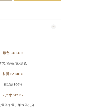
- 顏色 COLOR -
卡其/綠/藍/紫/黑色
- 材質 FABRIC -
棉混紡100%
-
尺寸
SIZE
-
丈量為平量、單位為公分